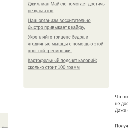
Джиллиан Майклс помогает достичь
результатов
Наш организм восхитительно
быстро привыкает к кайфу.
Укрепляйте трицепс бедра и
ягодичные мышцы с помощью этой
простой тренировки.
Картофельный подсчет калорий:
сколько стоит 100 грамм
Что ж
не до
Даже 
⇦
Получ