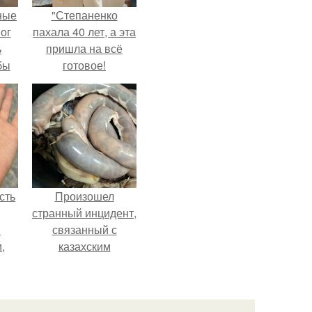
ные
"Степаненко
мог
пахала 40 лет, а эта
ь
пришла на всё
бы
готовое!
ало
ля
в
ах.
сть
Произошел
странный инцидент,
м
связанный с
,
казахским
то
деликатесом.