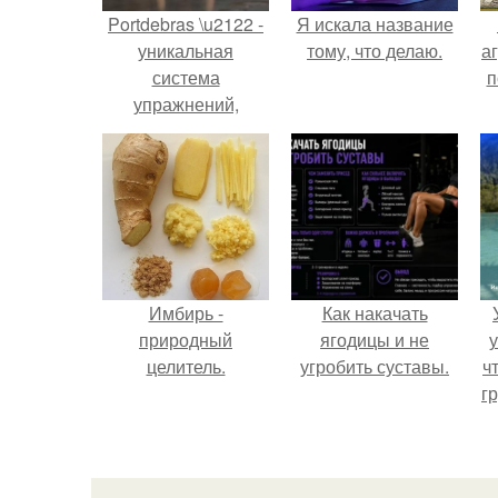
Portdebras \u2122 -
Я искала название
уникальная
тому, что делаю.
аг
система
п
упражнений,
доступна и
выполнима, не
зависимо от
имеющихся
навыков и
возраста.
Имбирь -
Как накачать
природный
ягодицы и не
у
целитель.
угробить суставы.
ч
гр