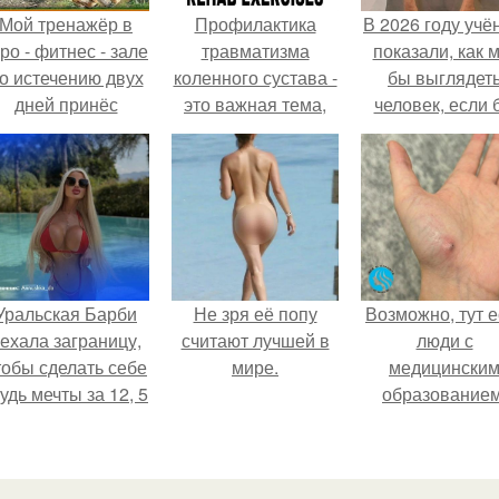
Мой тренажёр в
Профилактика
В 2026 году учё
ро - фитнес - зале
травматизма
показали, как 
о истечению двух
коленного сустава -
бы выглядет
дней принёс
это важная тема,
человек, если 
ощутимый
особенно для тех,
его тело
результат.
кто ведет активный
эволюциониров
образ жизни или
специально д
занимается
выживания 
спортом.
автокатастpoф
Уральская Барби
Не зря её попу
Возможно, тут е
ехала заграницу,
считают лучшей в
люди с
тобы сделать себе
мире.
медицински
удь мечты за 12, 5
образованием
тыс.
подскажите, ч
делать!