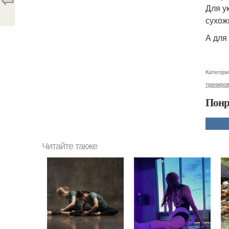
Для у
сухож
А для
Категори
трениро
Понр
Читайте также