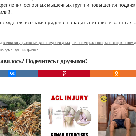
крепления основных мышечных групп и повышения подвижно
илий.
 похудения все таки придется наладить питание и заняться 
и:
комплекс упражнений для похудения дома
,
фитнес упражнения
,
занятия фитнесом 
вка дома
,
лучший фитнес
авилось? Поделитесь с друзьями!