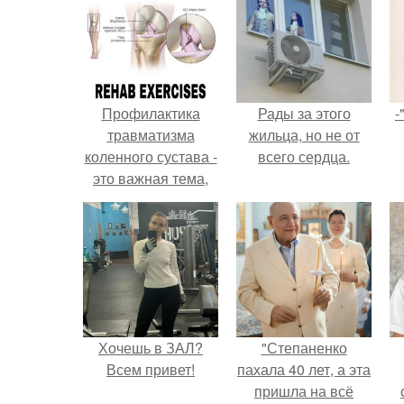
Профилактика
Рады за этого
-
травматизма
жильца, но не от
коленного сустава -
всего сердца.
это важная тема,
особенно для тех,
кто ведет активный
образ жизни или
занимается
спортом.
Хочешь в ЗАЛ?
"Степаненко
Всем привет!
пахала 40 лет, а эта
пришла на всё