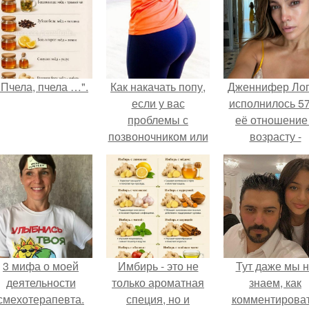
"Пчела, пчела …".
Как накачать попу,
Дженнифер Ло
если у вас
исполнилось 57
проблемы с
её отношение
позвоночником или
возрасту -
тренировки попы
настоящий
без осевой
манифест
нагрузки.
уверенности: "
говорите, что 
отлично выгля
для 57.
3 мифа о моей
Имбирь - это не
Тут даже мы 
деятельности
только ароматная
знаем, как
смехотерапевта.
специя, но и
комментироват