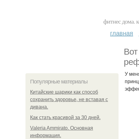
фитнес дома. 
главная
Вот
реф
У мен
принц
Популярные материалы
эффек
Китайские шарики как способ
сохранить здоровье, не вставая с
дивана.
Как стать красивой за 30 дней.
Valeria Ammirato. Основная
информация.