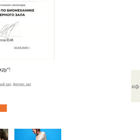
жду"!
⇨
ый зал
,
фитнес зал