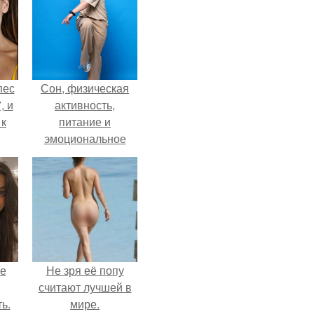
пес
Сон, физическая
, и
активность,
 к
питание и
эмоциональное
состояние!
не
я
жу
не
Не зря её попу
считают лучшей в
ь.
мире.