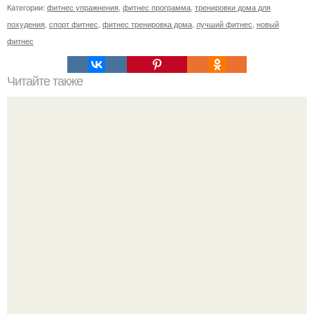
Категории:
фитнес упражнения
,
фитнес программа
,
тренировки дома для
похудения
,
спорт фитнес
,
фитнес тренировка дома
,
лучший фитнес
,
новый
фитнес
Читайте также
Время бесплатного фитнеса началось.