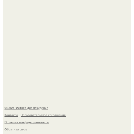
Тут даже мы не знаем, как комментировать.
Не зря её попу считают лучшей в мире.
© 2026 Фитнес для похудения
Контакты
Пользовательское соглашение
Политика конфидециальности
Обратная связь