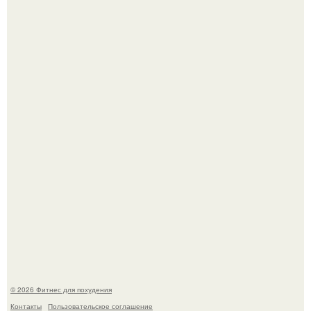
3 мифа о моей деятельности смехотерапевта.
Имбирь - природный целитель.
© 2026 Фитнес для похудения
Контакты
Пользовательское соглашение