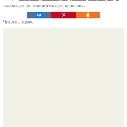
похудения
,
фитнес тренировка дома
,
фитнес программа
Читайте также
Лишь одно упражнение, но оказывает
сногсшибательный эффект: "Осиная" талия и плоский
живот - при этом огромная польза для здоровья!