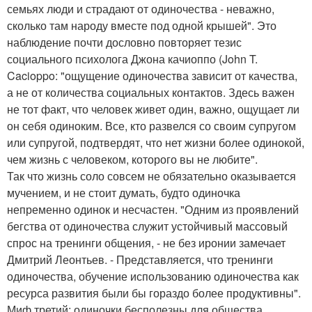
семьях люди и страдают от одиночества - неважно,
сколько там народу вместе под одной крышей". Это
наблюдение почти дословно повторяет тезис
социального психолога Джона качиоппо (John T.
Cacioppo: "ощущение одиночества зависит от качества,
а не от количества социальных контактов. Здесь важен
не тот факт, что человек живет один, важно, ощущает ли
он себя одиноким. Все, кто развелся со своим супругом
или супругой, подтвердят, что нет жизни более одинокой,
чем жизнь с человеком, которого вы не любите".
Так что жизнь соло совсем не обязательно оказывается
мучением, и не стоит думать, будто одиночка
непременно одинок и несчастен. "Одним из проявлений
бегства от одиночества служит устойчивый массовый
спрос на тренинги общения, - не без иронии замечает
Дмитрий Леонтьев. - Представляется, что тренинги
одиночества, обучение использованию одиночества как
ресурса развития были бы гораздо более продуктивны".
Миф третий: одиночки бесполезны для общества.