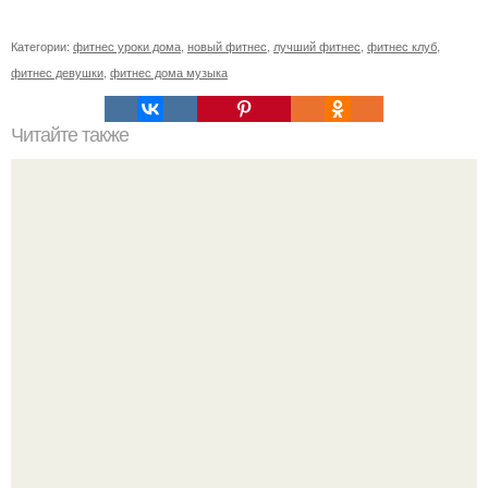
Категории:
фитнес уроки дома
,
новый фитнес
,
лучший фитнес
,
фитнес клуб
,
фитнес девушки
,
фитнес дома музыка
Читайте также
Бесплатные секции в Москве. 10 бесплатных мест в
Москве для занятий спортом.