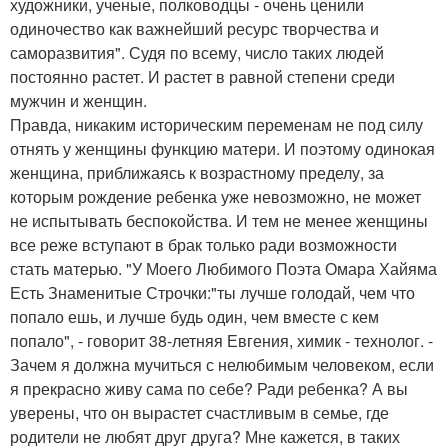
художники, ученые, полководцы - очень ценили
одиночество как важнейший ресурс творчества и
саморазвития". Судя по всему, число таких людей
постоянно растет. И растет в равной степени среди
мужчин и женщин.
Правда, никаким историческим переменам не под силу
отнять у женщины функцию матери. И поэтому одинокая
женщина, приближаясь к возрастному пределу, за
которым рождение ребенка уже невозможно, не может
не испытывать беспокойства. И тем не менее женщины
все реже вступают в брак только ради возможности
стать матерью. "У Моего Любимого Поэта Омара Хайяма
Есть Знаменитые Строчки:"ты лучше голодай, чем что
попало ешь, и лучше будь один, чем вместе с кем
попало", - говорит 38-летняя Евгения, химик - технолог. -
Зачем я должна мучиться с нелюбимым человеком, если
я прекрасно живу сама по себе? Ради ребенка? А вы
уверены, что он вырастет счастливым в семье, где
родители не любят друг друга? Мне кажется, в таких