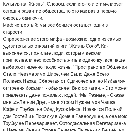
Культурная Жизнь". Словом, если кто-то и стимулирует
сегодня развитие общества, то это как раз в первую
очередь одиночки.
Миф четвертый: мы все боимся остаться одни в
старости.
Опровержение этого мифа - возможно, одно из самых
удивительных открытий книги "Жизнь Соло". Как
выясняется, пожилые люди, которым веками
приписывали неспособность жить в одиночку, все чаще
выбирают именно такую жизнь. "Пространство Общения
Стало Неизмеримо Шире, чем Было Даже Всего
Полвека Назад, Оберегая от Одиночества, но Избавляя
от"трения боками", - объясняет Виктор каган. - Это может
привлекать даже пожилых людей. "Мы Разные, - Сказал
мне 65-Летний Друг, - мне Утром Нужны моя Чашка
Кофе и Трубка, на Обед Кусок Мяса, Нравится Полный
дом Гостей и к Порядку в Доме я Равнодушен, а она мою
Трубку не Переваривает, Ортодоксальная Вегетарианка
и Целыми Днями Готова Снимать Пылинки с Вещей, но