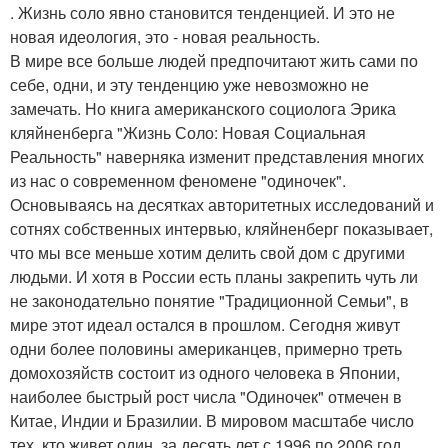
. Жизнь соло явно становится тенденцией. И это не
новая идеология, это - новая реальность.
В мире все больше людей предпочитают жить сами по
себе, одни, и эту тенденцию уже невозможно не
замечать. Но книга американского социолога Эрика
кляйненберга "Жизнь Соло: Новая Социальная
Реальность" наверняка изменит представления многих
из нас о современном феномене "одиночек".
Основываясь на десятках авторитетных исследований и
сотнях собственных интервью, кляйненберг показывает,
что мы все меньше хотим делить свой дом с другими
людьми. И хотя в России есть планы закрепить чуть ли
не законодательно понятие "Традиционной Семьи", в
мире этот идеал остался в прошлом. Сегодня живут
одни более половины американцев, примерно треть
домохозяйств состоит из одного человека в Японии,
наиболее быстрый рост числа "Одиночек" отмечен в
Китае, Индии и Бразилии. В мировом масштабе число
тех, кто живет один, за десять лет с 1996 по 2006 год