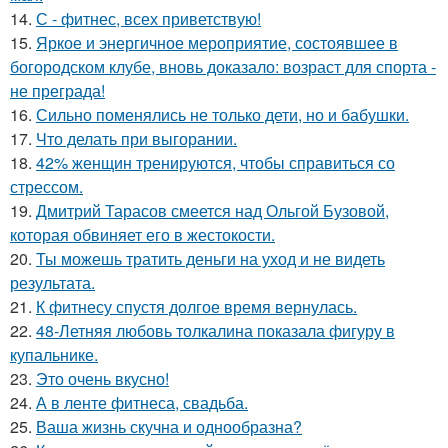
14.
С - фитнес, всех приветствую!
15.
Яркое и энергичное мероприятие, состоявшее в
богородском клубе, вновь доказало: возраст для спорта -
не преграда!
16.
Сильно поменялись не только дети, но и бабушки.
17.
Что делать при выгорании.
18.
42% женщин тренируются, чтобы справиться со
стрессом.
19.
Дмитрий Тарасов смеется над Ольгой Бузовой,
которая обвиняет его в жестокости.
20.
Ты можешь тратить деньги на уход и не видеть
результата.
21.
К фитнесу спустя долгое время вернулась.
22.
48-Летняя любовь толкалина показала фигуру в
купальнике.
23.
Это очень вкусно!
24.
А в ленте фитнеса, свадьба.
25.
Ваша жизнь скучна и однообразна?