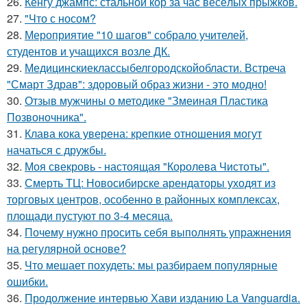
26.
Кенгу джампс: стальной кор за час весёлых прыжков.
27.
"Что с носом?
28.
Мероприятие "10 шагов" собрало учителей,
студентов и учащихся возле ДК.
29.
Медицинскиеклассыбелгородскойобласти. Встреча
"Смарт Здрав": здоровый образ жизни - это модно!
30.
Отзыв мужчины о методике "Змеиная Пластика
Позвоночника".
31.
Клава кока уверена: крепкие отношения могут
начаться с дружбы.
32.
Моя свекровь - настоящая "Королева Чистоты".
33.
Смерть ТЦ: Новосибирске арендаторы уходят из
торговых центров, особенно в районных комплексах,
площади пустуют по 3-4 месяца.
34.
Почему нужно просить себя выполнять упражнения
на регулярной основе?
35.
Что мешает похудеть: мы разбираем популярные
ошибки.
36.
Продолжение интервью Хави изданию La Vanguardia.