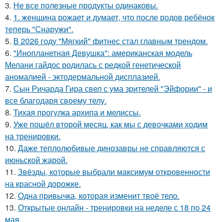
3.
Не все полезные продукты одинаковы.
4.
1. женщина рожает и думает, что после родов ребёнок
теперь "Снаружи".
5.
В 2026 году "Мягкий" фитнес стал главным трендом.
6.
"Инопланетная Девушка": американская модель
Мелани гайдос родилась с редкой генетической
аномалией - эктодермальной дисплазией.
7.
Сын Ричарда Гира свел с ума зрителей "Эйфории" - и
все благодаря своему телу.
8.
Тихая прогулка архипа и мелиссы.
9.
Уже пошёл второй месяц, как мы с девочками ходим
на тренировки.
10.
Даже теплолюбивые динозавры не справляются с
июньской жарой.
11.
Звёзды, которые выбрали максимум откровенности
на красной дорожке.
12.
Одна привычка, которая изменит твоё тело.
13.
Открытые онлайн - тренировки на неделе с 18 по 24
мая.