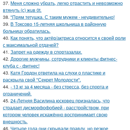
37.
Меня сложно убрать, легко отрастить и невозможно
втянуть (с) жuв 0t.
38.
"Прям тетушка. С таким мужем - неудивительно!
39.
В Токсово 15-летняя школьница в районную
больницу обратилась.
40.
Как понять, что актёр/актриса относится к своей роли
с максимальной отдачей?
41.
Запрет на одежду в спортазалах.
42.
Дорогие мужчины, сотрудники и клиенты фитнес-
клуба с - фитнес!
43.
Катя Гордон ответила на слухи о пластике и
раскрыла свой "Секрет Молодости".
44.
- 13 кг за 4 месяца - без стресса, без спорта и
ограничений.
45.
24-Летняя Василина юсковец призналась, что
страдает дисморфофобией - расстройством, при
котором человек искажённо воспринимает свою
внешность.
46.
Четыре года они скрывали правду, но резкое