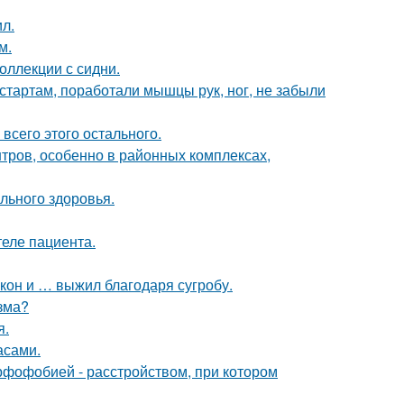
л.
м.
оллекции с сидни.
стартам, поработали мышцы рук, ног, не забыли
 всего этого остального.
тров, особенно в районных комплексах,
льного здоровья.
теле пациента.
кон и … выжил благодаря сугробу.
зма?
я.
асами.
рфофобией - расстройством, при котором