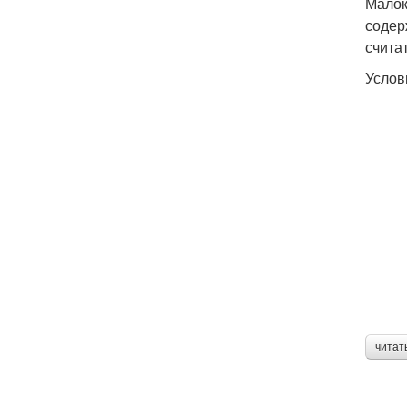
Малок
содер
счита
Услов
читат