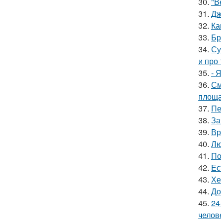
30.
"В
31.
Дж
32.
Ка
33.
Бр
34.
Су
и про 
35.
- 
36.
См
площа
37.
Пе
38.
За
39.
Вр
40.
Лю
41.
По
42.
Ес
43.
Хе
44.
До
45.
24
челов