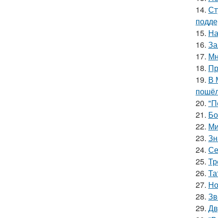
14.
Ст
подде
15.
На
16.
За
17.
Мн
18.
Пр
19.
В 
пошёл
20.
"П
21.
Бо
22.
Ми
23.
Зн
24.
Се
25.
Тр
26.
Та
27.
Но
28.
Зв
29.
Дв