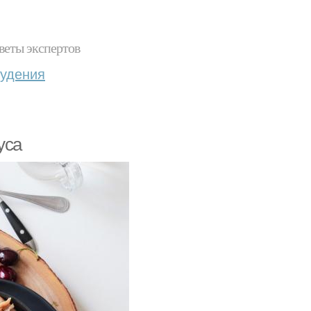
веты экспертов
худения
уса