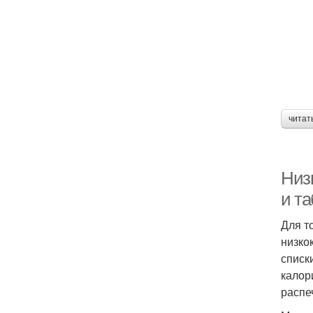
читат
Низ
и т
Для т
низко
списк
калор
распе