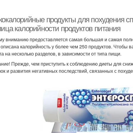
кокалорийные продукты для похудения сп
лица калорийности продуктов питания
у вниманию предоставляется самая большая и самая полна
 описана калорийность у более чем 250 продуктов. Чтобы в
та на несколько разделов, в зависимости от типа пищи.
ние! Прежде, чем приступить к соблюдению диеты для сниж
зок и развития негативных последствий, связанных с похуд