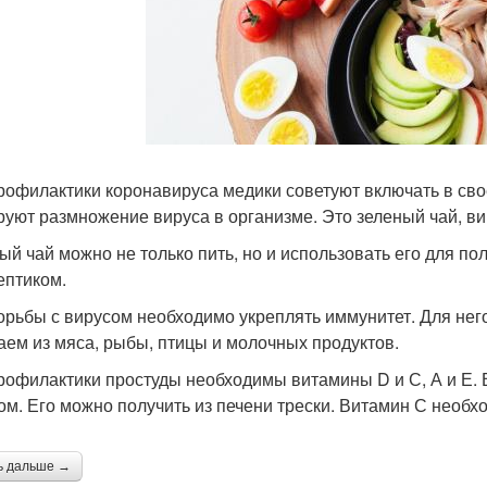
рофилактики коронавируса медики советуют включать в сво
руют размножение вируса в организме. Это зеленый чай, ви
ый чай можно не только пить, но и использовать его для по
ептиком.
орьбы с вирусом необходимо укреплять иммунитет. Для него
аем из мяса, рыбы, птицы и молочных продуктов.
рофилактики простуды необходимы витамины D и С, А и Е. 
ом. Его можно получить из печени трески. Витамин С необх
ь дальше →