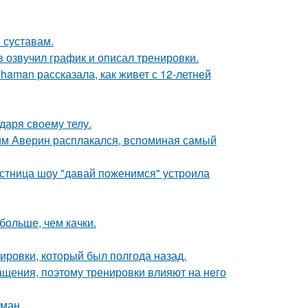
 суставам.
 озвучил график и описал тренировки.
aman рассказала, как живет с 12-летней
даря своему телу.
им Аверин расплакался, вспоминая самый
стница шоу "давай поженимся" устроила
больше, чем качки.
нировки, который был полгода назад.
ащения, поэтому тренировки влияют на него
оман.