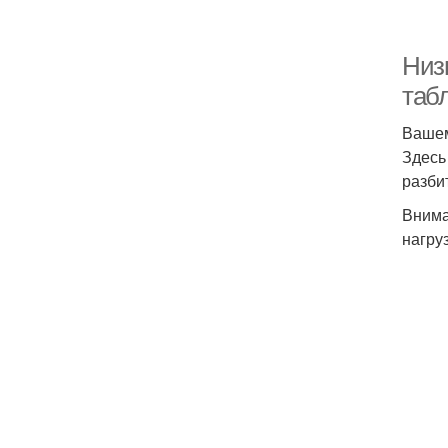
Низ
таб
Вашем
Здесь
разби
Внима
нагру