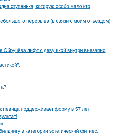
одна ступенька, которую особо мало кто
ебольшого перерыва (в связи с моим отъездом).
це Обручёва лифт с девушкой внутри внезапно
стикой".
та?
ак певица поддерживает форму в 57 лет.
зультат!
ия.
илдингу в категории эстетический фитнес.