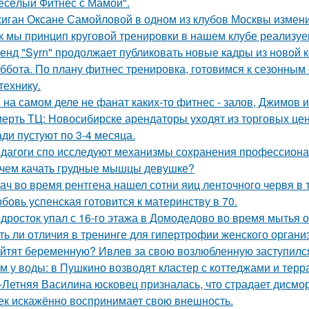
есёлый Фитнес с Мамой".
иган Оксане Самойловой в одном из клубов Москвы измени
к мы принцип круговой тренировки в нашем клубе реализуе
енд "Syrn" продолжает публиковать новые кадры из новой к
ббота. По плану фитнес тренировка, готовимся к сезонным 
технику.
Я на самом деле не фанат каких-то фитнес - залов, Джимов и
ерть ТЦ: Новосибирске арендаторы уходят из торговых цен
ди пустуют по 3-4 месяца.
дагоги спо исследуют механизмы сохранения профессиона
чем качать грудные мышцы девушке?
ач во время рентгена нашел сотни яиц ленточного червя в 
бовь успенская готовится к материнству в 70.
дросток упал с 16-го этажа в Домодедово во время мытья о
ть ли отличия в тренинге для гипертрофии женского органи
йтят беременную? Ивлев за свою возлюбленную заступилс
м у воды: в Пушкино возводят кластер с коттеджами и терр
-Летняя Василина юсковец призналась, что страдает дисмо
ек искажённо воспринимает свою внешность.