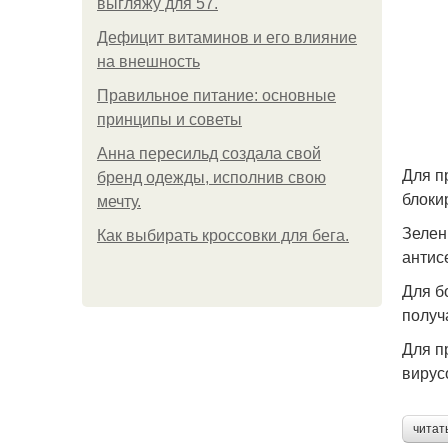
выгляжу для 57.
Дефицит витаминов и его влияние
на внешность
Правильное питание: основные
принципы и советы
Анна пересильд создала свой
Для п
бренд одежды, исполнив свою
блоки
мечту.
Зелен
Как выбирать кроссовки для бега.
антис
Для б
получ
Для п
вирус
читат