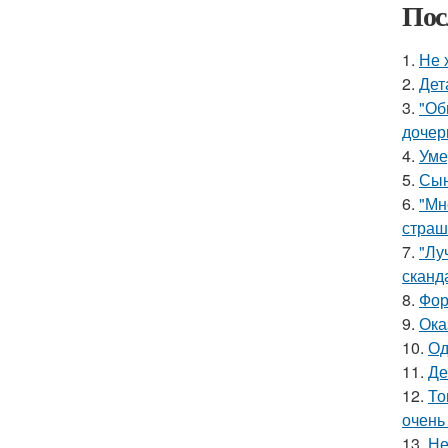
Пос
1.
Не 
2.
Дет
3.
"Об
дочер
4.
Уме
5.
Сын
6.
"Мн
страш
7.
"Лу
сканд
8.
Фор
9.
Ока
10.
Од
11.
Де
12.
То
очень
13.
Не