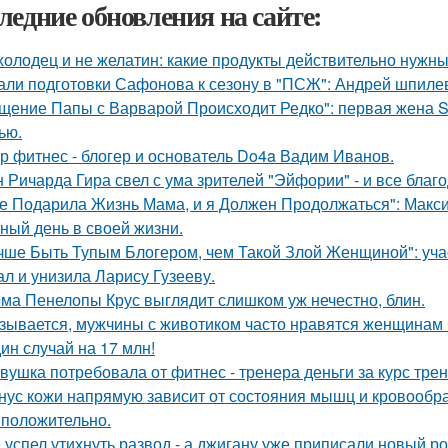
ледние обновления на сайте:
холодец и не желатин: какие продукты действительно нужны
али подготовки Сафонова к сезону в "ПСЖ": Андрей шпилев
щение Папы с Варварой Происходит Редко": первая жена Sh
ью.
р фитнес - блогер и основатель Do4a Вадим Иванов.
 Ричарда Гира свел с ума зрителей "Эйфории" - и все благо
е Подарила Жизнь Мама, и я Должен Продолжаться": Макс
ный день в своей жизни.
чше Быть Тупым Блогером, чем Такой Злой Женщиной": уча
ал и унизила Ларису Гузееву.
ма Пенелопы Крус выглядит слишком уж нечестно, блин.
зывается, мужчины с животиком часто нравятся женщинам 
ин случай на 17 млн!
вушка потребовала от фитнес - тренера деньги за курс тре
нус кожи напрямую зависит от состояния мышц и кровообр
 положительно.
 успел утихнуть развод - а джигану уже приписали новый р