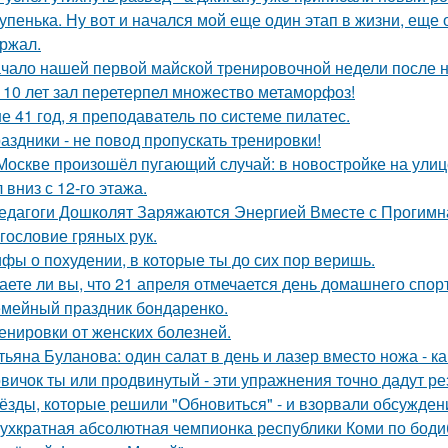
упенька. Ну вот и начался мой еще один этап в жизни, еще 
ржал.
чало нашей первой майской тренировочной недели после н
 10 лет зал перетерпел множество метаморфоз!
е 41 год, я преподаватель по системе пилатес.
аздники - не повод пропускать тренировки!
Москве произошёл пугающий случай: в новостройке на ули
 вниз с 12-го этажа.
едагоги Дошколят Заряжаются Энергией Вместе с Прогимна
гословие гряных рук.
фы о похудении, в которые ты до сих пор веришь.
аете ли вы, что 21 апреля отмечается день домашнего спор
мейный праздник бондаренко.
енировки от женских болезней.
тьяна Буланова: один салат в день и лазер вместо ножа - к
вичок ты или продвинутый - эти упражнения точно дадут ре
ёзды, которые решили "Обновиться" - и взорвали обсужден
ухкратная абсолютная чемпионка республики Коми по бодиб