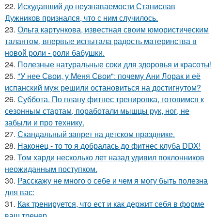
22.
Исхудавший до неузнаваемости Станислав
Дужников признался, что с ним случилось.
23.
Ольга картункова, известная своим юмористическим
талантом, впервые испытала радость материнства в
новой роли - роли бабушки.
24.
Полезные натуральные соки для здоровья и красоты!
25.
"У нее Свои, у Меня Свои": почему Ани Лорак и её
испанский муж решили остановиться на достигнутом?
26.
Суббота. По плану фитнес тренировка, готовимся к
сезонным стартам, поработали мышцы рук, ног, не
забыли и про технику.
27.
Скандальный запрет на детском празднике.
28.
Наконец - то то я добралась до фитнес клуба DDX!
29.
Том харди несколько лет назад удивил поклонников
неожиданным поступком.
30.
Расскажу не много о себе и чем я могу быть полезна
для вас:
31.
Как тренируется, что ест и как держит себя в форме
ваш тренер.