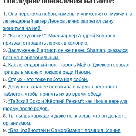
Последние обновления на сайте:
1.
Она пережила побои, измены и унижения от мужчин, а
легендарный актер Леонов лично запретил сыну
жениться на ней.
2.
"Какие тусовки! ": Миллиардер Андрей Ковалев
призвал отправить лерчек в колонию.
3.
Заслуженный артист, он же певец Shaman, оказался
весьма любвеобильным.
4.
Как легендарный поп - король Майкл Джексон сорвал
тридцать модных показов ради Наоми.
5.
Отдых - это тоже работа над собой.
6.
Девушка заранее положила в карман несколько
таблеток, чтобы принять их во время обеда.
7.
"Тайский Бокс и Жёсткий Режим": как Нюша вернула
форму после родов.
8.
Ты пьёшь каркаде и даже не знаешь, что он делает с
организмом.
9.
"Без Крайностей и Самообмана": позиция Ксения