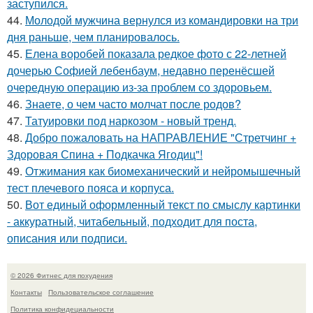
заступился.
44.
Молодой мужчина вернулся из командировки на три
дня раньше, чем планировалось.
45.
Елена воробей показала редкое фото с 22-летней
дочерью Софией лебенбаум, недавно перенёсшей
очередную операцию из-за проблем со здоровьем.
46.
Знаете, о чем часто молчат после родов?
47.
Татуировки под наркозом - новый тренд.
48.
Добро пожаловать на НАПРАВЛЕНИЕ "Стретчинг +
Здоровая Спина + Подкачка Ягодиц"!
49.
Отжимания как биомеханический и нейромышечный
тест плечевого пояса и корпуса.
50.
Вот единый оформленный текст по смыслу картинки
- аккуратный, читабельный, подходит для поста,
описания или подписи.
© 2026 Фитнес для похудения
Контакты
Пользовательское соглашение
Политика конфидециальности