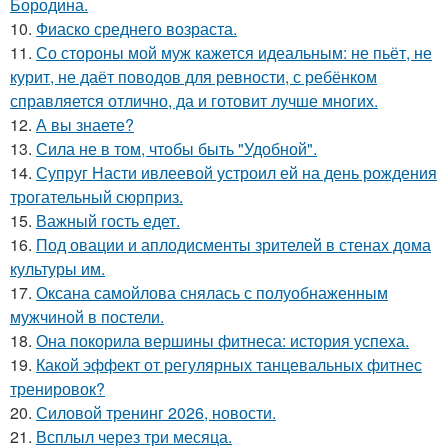
Бородина.
10.
Фиаско среднего возраста.
11.
Со стороны мой муж кажется идеальным: не пьёт, не
курит, не даёт поводов для ревности, с ребёнком
справляется отлично, да и готовит лучше многих.
12.
А вы знаете?
13.
Сила не в том, чтобы быть "Удобной".
14.
Супруг Насти ивлеевой устроил ей на день рождения
трогательный сюрприз.
15.
Важный гость едет.
16.
Под овации и аплодисменты зрителей в стенах дома
культуры им.
17.
Оксана самойлова снялась с полуобнаженным
мужчиной в постели.
18.
Она покорила вершины фитнеса: история успеха.
19.
Какой эффект от регулярных танцевальных фитнес
тренировок?
20.
Силовой тренинг 2026, новости.
21.
Всплыл через три месяца.