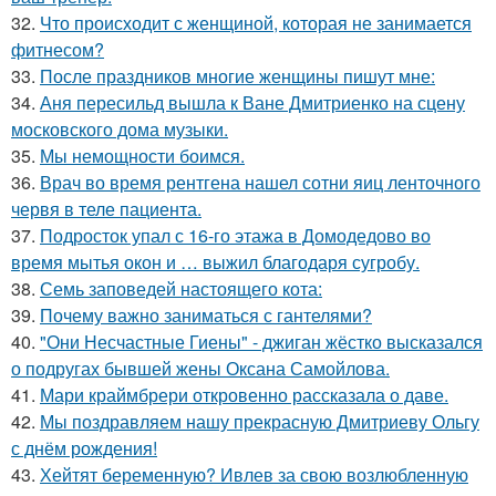
32.
Что происходит с женщиной, которая не занимается
фитнесом?
33.
После праздников многие женщины пишут мне:
34.
Аня пересильд вышла к Ване Дмитриенко на сцену
московского дома музыки.
35.
Мы немощности боимся.
36.
Врач во время рентгена нашел сотни яиц ленточного
червя в теле пациента.
37.
Подросток упал с 16-го этажа в Домодедово во
время мытья окон и … выжил благодаря сугробу.
38.
Семь заповедей настоящего кота:
39.
Почему важно заниматься с гантелями?
40.
"Они Несчастные Гиены" - джиган жёстко высказался
о подругах бывшей жены Оксана Самойлова.
41.
Мари краймбрери откровенно рассказала о даве.
42.
Мы поздравляем нашу прекрасную Дмитриеву Ольгу
с днём рождения!
43.
Хейтят беременную? Ивлев за свою возлюбленную