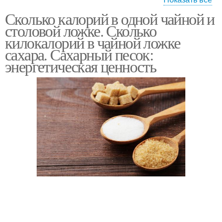
Сколько калорий в одной чайной и
Жидкости в
Полные ложки
столовой ложке. Сколько
миллилитрах
килокалорий в чайной ложке
сахара. Сахарный песок:
энергетическая ценность
Жидкости в неполной
Ложка в миллилитрах
ложке
Муки в столовой ложке
Ложка с горкой
Сахара в столовой
Воды в столовой ложке
ложке