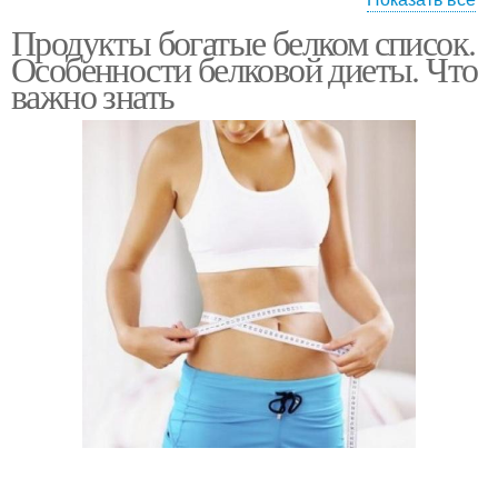
Продукты богатые белком список.
Белка из растительной
Особенности белковой диеты. Что
пищи
важно знать