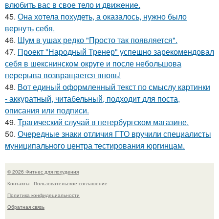
влюбить вас в свое тело и движение.
45.
Она хотела похудеть, а оказалось, нужно было
вернуть себя.
46.
Шум в ушах редко "Просто так появляется".
47.
Проект "Народный Тренер" успешно зарекомендовал
себя в шекснинском округе и после небольшова
перерыва возвращается вновь!
48.
Вот единый оформленный текст по смыслу картинки
- аккуратный, читабельный, подходит для поста,
описания или подписи.
49.
Трагический случай в петербургском магазине.
50.
Очередные знаки отличия ГТО вручили специалисты
муниципального центра тестирования юргинцам.
© 2026 Фитнес для похудения
Контакты
Пользовательское соглашение
Политика конфидециальности
Обратная связь