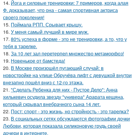
14.
Йога и силовые тренировки: 7 примеров, когда алая
Ф. доказывает, что она - самая спортивная актриса
своего поколения!
15.
Поймала РПП. Срывает крышу.
16.
У меня самый лучший в мире муж.
17.
80% успеха в форме - это не тренировки, а то, что у
тебя в тарелке.
18.
За 10 лет зал перетерпел множество метаморфоз!
19.
Новенькое от бамстеда!
20.
В Москве произошёл пугающий случай: в
новостройке на улице Обручёва лифт с девушкой внутри
внезапно пошёл вниз с 12-го этажа.
21.
"Сделать Ребенка для них - Пустое Дело": Анна
хилькевич осудила звезду "универа" Арарата кещяна,
который скрывал внебрачного сына 14 лет.
22.
Пост: спорт - это жизнь, но стройность - это тарелка?
23.
В социальных сетях обсуждаются фотографии дочки
Любови, которая показала силиконовую грудь своей
дочери в интернете.