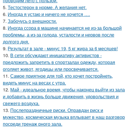
проводим лето с пользой.
5.
Тестостерон в норме. А желания нет.
6.
Иногда я устаю и ничего не хочется ….
7.
Забочусь о внешности.
8.
Иногда ссора в машине начинается не из-за большой
проблемы, а из-за голода, усталости и нервов после
долгого дня.
9.
Результат в зале - минус 19, 5 кг жира за 6 месяцев!
10.
В сети обсуждают инициативу активистов -
предложить запретить в спортзалах одежду, которая
оголяет живот, ягодицы или просвечивается.
11.
Самое приятное для той, кто хочет постройнеть,
видеть минус на весах с утра.
12.
Май - идеальное время, чтобы наконец выйти из зала
и добавить в жизнь больше движения, удовольствия и
свежего воздуха.
13.
Послепраздничные риски. Оправдан риск и
мужество, космическая музыка вплывает в наш разговор
посреди тренаж рного зала.