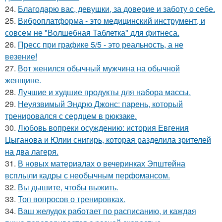
24.
Благодарю вас, девушки, за доверие и заботу о себе.
25.
Виброплатформа - это медицинский инструмент, и
совсем не "Волшебная Таблетка" для фитнеса.
26.
Пресс при графике 5/5 - это реальность, а не
везение!
27.
Вот женился обычный мужчина на обычной
женщине.
28.
Лучшие и худшие продукты для набора массы.
29.
Неуязвимый Эндрю Джонс: парень, который
тренировался с сердцем в рюкзаке.
30.
Любовь вопреки осуждению: история Евгения
Цыганова и Юлии снигирь, которая разделила зрителей
на два лагеря.
31.
В новых материалах о вечеринках Эпштейна
всплыли кадры с необычным перфомансом.
32.
Вы дышите, чтобы выжить.
33.
Топ вопросов о тренировках.
34.
Ваш желудок работает по расписанию, и каждая