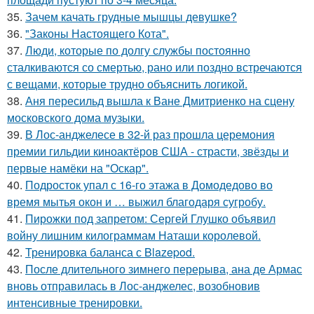
35.
Зачем качать грудные мышцы девушке?
36.
"Законы Настоящего Кота".
37.
Люди, которые по долгу службы постоянно
сталкиваются со смертью, рано или поздно встречаются
с вещами, которые трудно объяснить логикой.
38.
Аня пересильд вышла к Ване Дмитриенко на сцену
московского дома музыки.
39.
В Лос-анджелесе в 32-й раз прошла церемония
премии гильдии киноактёров США - страсти, звёзды и
первые намёки на "Оскар".
40.
Подросток упал с 16-го этажа в Домодедово во
время мытья окон и … выжил благодаря сугробу.
41.
Пирожки под запретом: Сергей Глушко объявил
войну лишним килограммам Наташи королевой.
42.
Тренировка баланса с Blazepod.
43.
После длительного зимнего перерыва, ана де Армас
вновь отправилась в Лос-анджелес, возобновив
интенсивные тренировки.