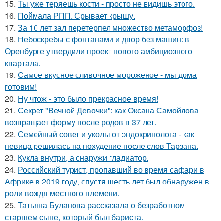
15.
Ты уже теряешь кости - просто не видишь этого.
16.
Поймала РПП. Срывает крышу.
17.
За 10 лет зал перетерпел множество метаморфоз!
18.
Небоскребы с фонтанами и двор без машин: в
Оренбурге утвердили проект нового амбициозного
квартала.
19.
Самое вкусное сливочное мороженое - мы дома
готовим!
20.
Ну чтож - это было прекрасное время!
21.
Секрет "Вечной Девочки": как Оксана Самойлова
возвращает форму после родов в 37 лет.
22.
Семейный совет и уколы от эндокринолога - как
певица решилась на похудение после слов Тарзана.
23.
Кукла внутри, а снаружи гладиатор.
24.
Российский турист, пропавший во время сафари в
Африке в 2019 году, спустя шесть лет был обнаружен в
роли вождя местного племени.
25.
Татьяна Буланова рассказала о безработном
старшем сыне, который был бариста.