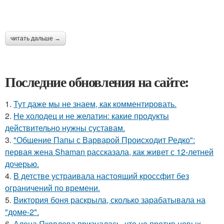
читать дальше →
Последние обновления на сайте:
1.
Тут даже мы не знаем, как комментировать.
2.
Не холодец и не желатин: какие продукты
действительно нужны суставам.
3.
"Общение Папы с Варварой Происходит Редко":
первая жена Shaman рассказала, как живет с 12-летней
дочерью.
4.
В детстве устраивала настоящий кроссфит без
ограничений по времени.
5.
Виктория боня раскрыла, сколько зарабатывала на
"доме-2".
6.
Алена Яковлева призналась, что не против новых