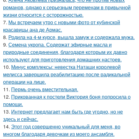
романов, однако к серьезным переменам в привычной
жизни относится с осторожностью.
7.
Мы встречаем утро с новыми фото от кубинской
красавицы ана де Армас.
8.
Родила на 4-м курсе, вышла замуж и содержала мужа.
9.
Семена укропа. Содержат эфирные масла и
природные соединения, благодаря которым их давно
используют для приготовления домашних настоев.
10.
Минус комплексы: невестка Наташи королевой
мелисса завершила реабилитацию после радикальной
операции на лице.
11.
Пермь очень вместительная.
12.
Прикованная к постели Виктория боня попросила о
помощи.
13.
Интернет предлагает нам быть где угодно, но не
здесь и сейчас.
14.
Этот год совершенно уникальный для меня, во
многом благодаря девочкам из моего ансамбля.