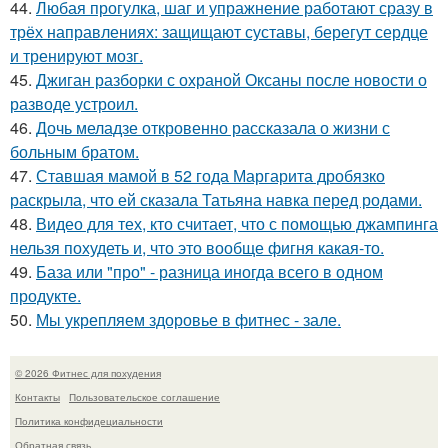
44.
Любая прогулка, шаг и упражнение работают сразу в
трёх направлениях: защищают суставы, берегут сердце
и тренируют мозг.
45.
Джиган разборки с охраной Оксаны после новости о
разводе устроил.
46.
Дочь меладзе откровенно рассказала о жизни с
больным братом.
47.
Ставшая мамой в 52 года Маргарита дробязко
раскрыла, что ей сказала Татьяна навка перед родами.
48.
Видео для тех, кто считает, что с помощью джампинга
нельзя похудеть и, что это вообще фигня какая-то.
49.
База или "про" - разница иногда всего в одном
продукте.
50.
Мы укрепляем здоровье в фитнес - зале.
© 2026 Фитнес для похудения
Контакты
Пользовательское соглашение
Политика конфидециальности
Обратная связь