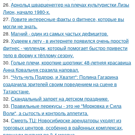
26.
Арнольд шварценеггер на плечах культуристки Лизы
Лион, начало 1980-х.
27.
Ловите интересные факты о фитнесе, которые вы
могли не знать.
28.
Магний - один из самых частых дефицитов.
29.
Худеем к лету - в интернете появился очень простой
фитнес - челлендж, который помогает быстро привести
тело в форму к тёплому сезону.
30.
Голые плечи, короткие шортики: 48-летняя красавица
Анна Ковальчук сразила наповал.
31.
"Чуть-чуть Подпою, и Хватит": Полина Гагарина
озадачила зрителей своим поведением на сцене в
Татарстане.
32.
Скандальный запрет на детском празднике.
33.
Правильные перекусы - это не "Морковка и Сила
Воли", а сытость и контроль аппетита.
34.
Смерть ТЦ: Новосибирске арендаторы уходят из
торговых центров, особенно в районных комплексах,
площади пустуют по 3-4 месяца.