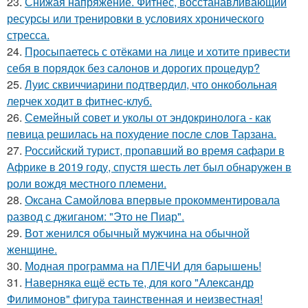
23.
Снижая напряжение. Фитнес, восстанавливающий
ресурсы или тренировки в условиях хронического
стресса.
24.
Просыпаетесь с отёками на лице и хотите привести
себя в порядок без салонов и дорогих процедур?
25.
Луис сквиччиарини подтвердил, что онкобольная
лерчек ходит в фитнес-клуб.
26.
Семейный совет и уколы от эндокринолога - как
певица решилась на похудение после слов Тарзана.
27.
Российский турист, пропавший во время сафари в
Африке в 2019 году, спустя шесть лет был обнаружен в
роли вождя местного племени.
28.
Оксана Самойлова впервые прокомментировала
развод с джиганом: "Это не Пиар".
29.
Вот женился обычный мужчина на обычной
женщине.
30.
Модная программа на ПЛЕЧИ для барышень!
31.
Наверняка ещё есть те, для кого "Александр
Филимонов" фигура таинственная и неизвестная!