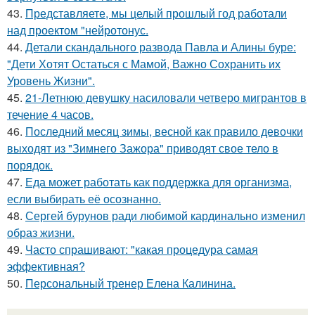
43.
Представляете, мы целый прошлый год работали
над проектом "нейротонус.
44.
Детали скандального развода Павла и Алины буре:
"Дети Хотят Остаться с Мамой, Важно Сохранить их
Уровень Жизни".
45.
21-Летнюю девушку насиловали четверо мигрантов в
течение 4 часов.
46.
Последний месяц зимы, весной как правило девочки
выходят из "Зимнего Зажора" приводят свое тело в
порядок.
47.
Еда может работать как поддержка для организма,
если выбирать её осознанно.
48.
Сергей бурунов ради любимой кардинально изменил
образ жизни.
49.
Часто спрашивают: "какая процедура самая
эффективная?
50.
Персональный тренер Елена Калинина.