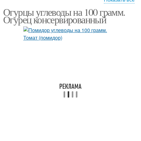
Огурцы углеводы на 100 грамм.
Капуста на кефире
Оладьи из капусты
Огурец консервированный
Котлеты из
белокочанной капусты