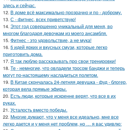
здесь и сейчас.
12.
В доме всё максимально прозрачно и по - доброму.
13.
С - фитнес, всех приветствую!
14.
Этот год совершенно уникальный для меня, во
многом благодаря девочкам из моего ансамбля.
15.
Фитнес - это удовольствие, а не мука!
16.
5 идей ярких и вкусных смузи, которые легко
приготовить дома.
17.
Я так люблю рассказывать про свои тренировки!
18.
Те - немногие, что овладели тросом банджи и теперь
могут по-настоящему насладиться полетом.
19.
В Китае скончалась 24-летняя девушка - фуд - блогер,
которая вела прямые эфиры.
20.
Есть люди, которые искренне верят, что все в их
руках.
21.
Усталость вместо победы.
22.
Многие думают, что у меня все идеально, мне все
легко дается и у меня нет проблем, но … я вас удивлю: