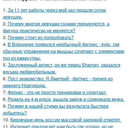
1.
За 11 лет работы через мой зал прошли сотни
девушек.
2.
Почему многие девушки годами тренируются, а
фигура практически не меняется?
3.
Почему стоит их попробовать?
4.
В Воронеже появился необычный фитнес - курс, где
обычные упражнения на мышцы сочетают с элементами
поз из камасутры.
5.
Заслуженный артист, он же певец Shaman, оказался
весьма любвеобильным.
6.
Пост знакомство. Я Дмитрий - фитнес - тренер из
нижнего Новгорода.
7.
Фитнес - это не просто тренировки и спортзал.
8.
Родила на 4-м курсе, вышла замуж и содержала мужа.
9.
Почему в нашей студии вы результата быстрее
добьетесь?
10.
Кировчане день россии массовой зарядкой отметят.
11.
Интернет предлагает нам быть где угодно, но не