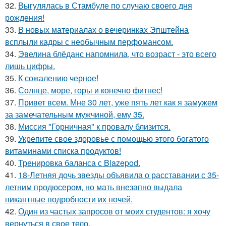
32.
Выгулялась в Стамбуле по случаю своего дня
рождения!
33.
В новых материалах о вечеринках Эпштейна
всплыли кадры с необычным перфомансом.
34.
Эвелина блёданс напомнила, что возраст - это всего
лишь цифры.
35.
К сожалению черное!
36.
Солнце, море, горы и конечно фитнес!
37.
Привет всем. Мне 30 лет, уже пять лет как я замужем
за замечательным мужчиной, ему 35.
38.
Миссия "Горничная" к провалу близится.
39.
Укрепите свое здоровье с помощью этого богатого
витаминами списка продуктов!
40.
Тренировка баланса с Blazepod.
41.
18-Летняя дочь звезды объявила о расставании с 35-
летним продюсером, но мать внезапно выдала
пикантные подробности их ночей.
42.
Один из частых запросов от моих студентов: я хочу
вернуться в свое тело.