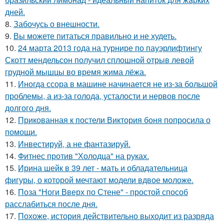
дней.
8.
Забочусь о внешности.
9.
Вы можете питаться правильно и не худеть.
10.
24 марта 2013 года на турнире по пауэрлифтингу
Скотт мендельсон получил сплошной отрыв левой
грудной мышцы во время жима лёжа.
11.
Иногда ссора в машине начинается не из-за большой
проблемы, а из-за голода, усталости и нервов после
долгого дня.
12.
Прикованная к постели Виктория боня попросила о
помощи.
13.
Инвестируй, а не фантазируй.
14.
Фитнес против "Холодца" на руках.
15.
Ирина шейк в 39 лет - мать и обладательница
фигуры, о которой мечтают модели вдвое моложе.
16.
Поза "Ноги Вверх по Стене" - простой способ
расслабиться после дня.
17.
Похоже, история действительно выходит из разряда