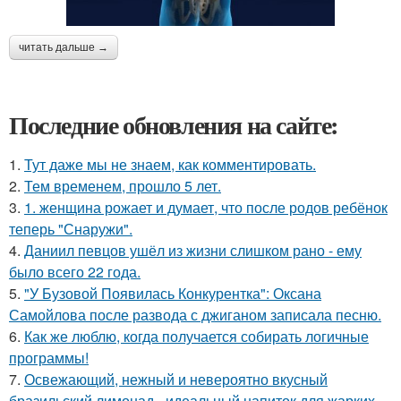
читать дальше →
Последние обновления на сайте:
1.
Тут даже мы не знаем, как комментировать.
2.
Тем временем, прошло 5 лет.
3.
1. женщина рожает и думает, что после родов ребёнок
теперь "Снаружи".
4.
Даниил певцов ушёл из жизни слишком рано - ему
было всего 22 года.
5.
"У Бузовой Появилась Конкурентка": Оксана
Самойлова после развода с джиганом записала песню.
6.
Как же люблю, когда получается собирать логичные
программы!
7.
Освежающий, нежный и невероятно вкусный
бразильский лимонад - идеальный напиток для жарких