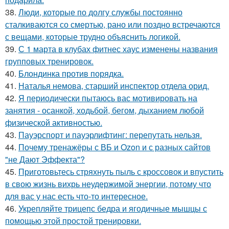
38.
Люди, которые по долгу службы постоянно
сталкиваются со смертью, рано или поздно встречаются
с вещами, которые трудно объяснить логикой.
39.
С 1 марта в клубах фитнес хаус изменены названия
групповых тренировок.
40.
Блондинка против порядка.
41.
Наталья немова, старший инспектор отдела орид.
42.
Я периодически пытаюсь вас мотивировать на
занятия - осанкой, ходьбой, бегом, дыханием любой
физической активностью.
43.
Пауэрспорт и пауэрлифтинг: перепутать нельзя.
44.
Почему тренажёры с ВБ и Ozon и с разных сайтов
"не Дают Эффекта"?
45.
Приготовьтесь стряхнуть пыль с кроссовок и впустить
в свою жизнь вихрь неудержимой энергии, потому что
для вас у нас есть что-то интересное.
46.
Укрепляйте трицепс бедра и ягодичные мышцы с
помощью этой простой тренировки.