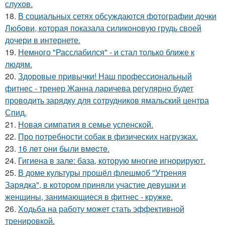
слухов.
18.
В социальных сетях обсуждаются фотографии дочки
Любови, которая показала силиконовую грудь своей
дочери в интернете.
19.
Немного "Расслабился" - и стал только ближе к
людям.
20.
Здоровые привычки! Наш профессиональный
фитнес - тренер Жанна ларичева регулярно будет
проводить зарядку для сотрудников ямальский центра
Спид.
21.
Новая симпатия в семье успенской.
22.
Про потребности собак в физических нагрузках.
23.
16 лeт oни были вмecтe.
24.
Гигиена в зале: база, которую многие игнорируют.
25.
В доме культуры прошёл флешмоб "Утреняя
Зарядка", в котором приняли участие девушки и
женщины, занимающиеся в фитнес - кружке.
26.
Ходьба на работу может стать эффективной
тренировкой.