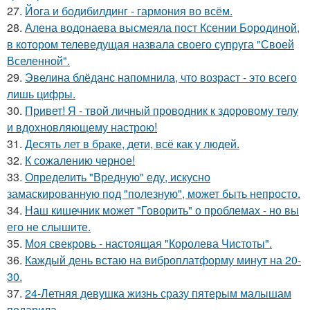
27.
Йога и бодибилдинг - гармония во всём.
28.
Алена водонаева высмеяла пост Ксении Бородиной,
в котором телеведущая назвала своего супруга "Своей
Вселенной".
29.
Эвелина блёданс напомнила, что возраст - это всего
лишь цифры.
30.
Привет! Я - твой личный проводник к здоровому телу
и вдохновляющему настрою!
31.
Десять лет в браке, дети, всё как у людей.
32.
К сожалению черное!
33.
Определить "Вредную" еду, искусно
замаскированную под "полезную", может быть непросто.
34.
Наш кишечник может "Говорить" о проблемах - но вы
его не слышите.
35.
Моя свекровь - настоящая "Королева Чистоты".
36.
Каждый день встаю на виброплатформу минут на 20-
30.
37.
24-Летняя девушка жизнь сразу пятерым малышам
подарила.