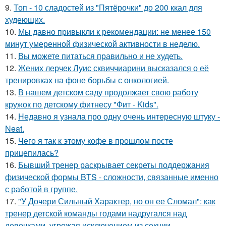
9.
Топ - 10 сладостей из "Пятёрочки" до 200 ккал для
худеющих.
10.
Мы давно привыкли к рекомендации: не менее 150
минут умеренной физической активности в неделю.
11.
Вы можете питаться правильно и не худеть.
12.
Жених лерчек Луис сквиччиарини высказался о её
тренировках на фоне борьбы с онкологией.
13.
В нашем детском саду продолжает свою работу
кружок по детскому фитнесу "Фит - Kids".
14.
Недавно я узнала про одну очень интересную штуку -
Neat.
15.
Чего я так к этому кофе в прошлом посте
прицепилась?
16.
Бывший тренер раскрывает секреты поддержания
физической формы BTS - сложности, связанные именно
с работой в группе.
17.
"У Дочери Сильный Характер, но он ее Сломал": как
тренер детской команды годами надругался над
девочками, угрожая исключением из секции.