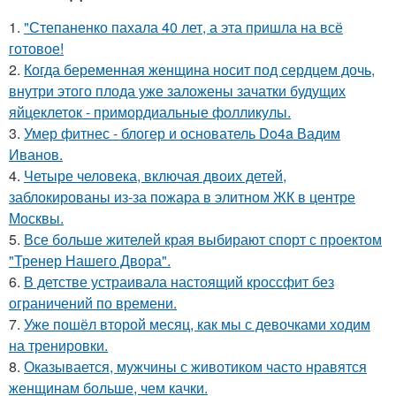
1.
"Степаненко пахала 40 лет, а эта пришла на всё
готовое!
2.
Когда беременная женщина носит под сердцем дочь,
внутри этого плода уже заложены зачатки будущих
яйцеклеток - примордиальные фолликулы.
3.
Умер фитнес - блогер и основатель Do4a Вадим
Иванов.
4.
Четыре человека, включая двоих детей,
заблокированы из-за пожара в элитном ЖК в центре
Москвы.
5.
Все больше жителей края выбирают спорт с проектом
"Тренер Нашего Двора".
6.
В детстве устраивала настоящий кроссфит без
ограничений по времени.
7.
Уже пошёл второй месяц, как мы с девочками ходим
на тренировки.
8.
Оказывается, мужчины с животиком часто нравятся
женщинам больше, чем качки.