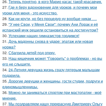
26.
Теперь понятно, в кого Марио касас такой красавчик.
27.
Где я беру вдохновение для уроков, и почему мои
уроки для меня - это искусство.
28.
Как ни крути, но без процедур ну вообще никак ….
29.
"У нее Свои, у Меня Свои": почему Ани Лорак и её
испанский муж решили остановиться на достигнутом?
30.
Успехами наших гимназистов гордимся!
31.
Дочь мадонны снова в ударе: эпатаж или новая
норма?
32.
Сбагрила детей под опеку.
33.
Наш кишечник может "Говорить" о проблемах - но вы
его не слышите.
34.
24-Летняя девушка жизнь сразу пятерым малышам
подарила.
35.
Дорогие девушки и женщины, гости студии, подруги и
единомышленницы.
36.
Можно ли заниматься спортом при мастопатии - моё
мнение.
37.
Мы поздравляем нашу прекрасную Дмитриеву Ольгу