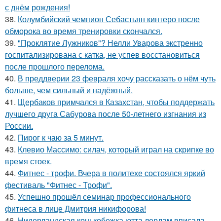
с днём рождения!
38.
Колумбийский чемпион Себастьян кинтеро после
обморока во время тренировки скончался.
39.
"Проклятие Лужников"? Нелли Уварова экстренно
госпитализирована с катка, не успев восстановиться
после прошлого перелома.
40.
В преддверии 23 февраля хочу рассказать о нём чуть
больше, чем сильный и надёжный.
41.
Щербаков примчался в Казахстан, чтобы поддержать
лучшего друга Сабурова после 50-летнего изгнания из
России.
42.
Пирог к чаю за 5 минут.
43.
Клевио Массимо: силач, который играл на скрипке во
время стоек.
44.
Фитнес - трофи. Вчера в политехе состоялся яркий
фестиваль "Фитнес - Трофи".
45.
Успешно прошёл семинар профессионального
фитнеса в лице Дмитрия никифорова!
46.
Нидерландская конькобежка ютта лердам вписала