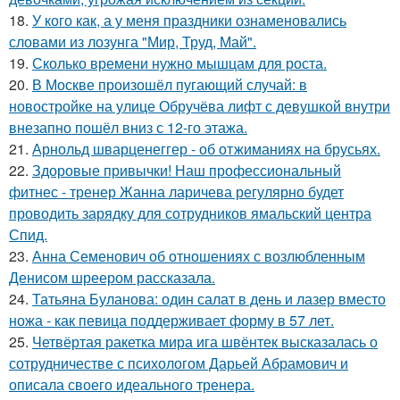
18.
У кого как, а у меня праздники ознаменовались
словами из лозунга "Мир, Труд, Май".
19.
Сколько времени нужно мышцам для роста.
20.
В Москве произошёл пугающий случай: в
новостройке на улице Обручёва лифт с девушкой внутри
внезапно пошёл вниз с 12-го этажа.
21.
Арнольд шварценеггер - об отжиманиях на брусьях.
22.
Здоровые привычки! Наш профессиональный
фитнес - тренер Жанна ларичева регулярно будет
проводить зарядку для сотрудников ямальский центра
Спид.
23.
Анна Семенович об отношениях с возлюбленным
Денисом шреером рассказала.
24.
Татьяна Буланова: один салат в день и лазер вместо
ножа - как певица поддерживает форму в 57 лет.
25.
Четвёртая ракетка мира ига швёнтек высказалась о
сотрудничестве с психологом Дарьей Абрамович и
описала своего идеального тренера.