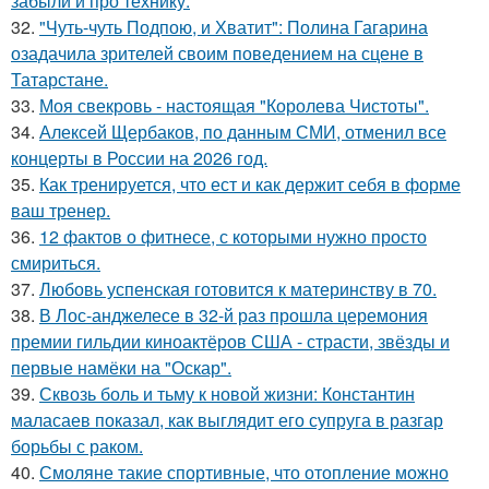
забыли и про технику.
32.
"Чуть-чуть Подпою, и Хватит": Полина Гагарина
озадачила зрителей своим поведением на сцене в
Татарстане.
33.
Моя свекровь - настоящая "Королева Чистоты".
34.
Алексей Щербаков, по данным СМИ, отменил все
концерты в России на 2026 год.
35.
Как тренируется, что ест и как держит себя в форме
ваш тренер.
36.
12 фактов о фитнесе, с которыми нужно просто
смириться.
37.
Любовь успенская готовится к материнству в 70.
38.
В Лос-анджелесе в 32-й раз прошла церемония
премии гильдии киноактёров США - страсти, звёзды и
первые намёки на "Оскар".
39.
Сквозь боль и тьму к новой жизни: Константин
маласаев показал, как выглядит его супруга в разгар
борьбы с раком.
40.
Смоляне такие спортивные, что отопление можно