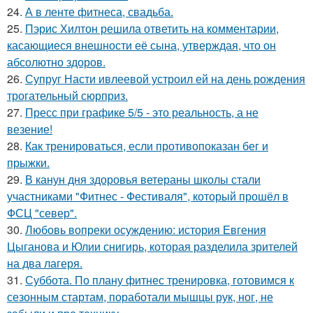
24.
А в ленте фитнеса, свадьба.
25.
Пэрис Хилтон решила ответить на комментарии,
касающиеся внешности её сына, утверждая, что он
абсолютно здоров.
26.
Супруг Насти ивлеевой устроил ей на день рождения
трогательный сюрприз.
27.
Пресс при графике 5/5 - это реальность, а не
везение!
28.
Как тренироваться, если противопоказан бег и
прыжки.
29.
В канун дня здоровья ветераны школы стали
участниками "Фитнес - Фестиваля", который прошёл в
ФСЦ "север".
30.
Любовь вопреки осуждению: история Евгения
Цыганова и Юлии снигирь, которая разделила зрителей
на два лагеря.
31.
Суббота. По плану фитнес тренировка, готовимся к
сезонным стартам, поработали мышцы рук, ног, не