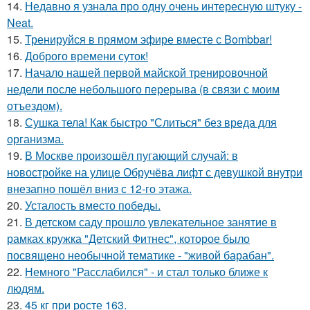
14.
Недавно я узнала про одну очень интересную штуку -
Neat.
15.
Тренируйся в прямом эфире вместе с Bombbar!
16.
Доброго времени суток!
17.
Начало нашей первой майской тренировочной
недели после небольшого перерыва (в связи с моим
отъездом).
18.
Сушка тела! Как быстро "Слиться" без вреда для
организма.
19.
В Москве произошёл пугающий случай: в
новостройке на улице Обручёва лифт с девушкой внутри
внезапно пошёл вниз с 12-го этажа.
20.
Усталость вместо победы.
21.
В детском саду прошло увлекательное занятие в
рамках кружка "Детский Фитнес", которое было
посвящено необычной тематике - "живой барабан".
22.
Немного "Расслабился" - и стал только ближе к
людям.
23.
45 кг при росте 163.