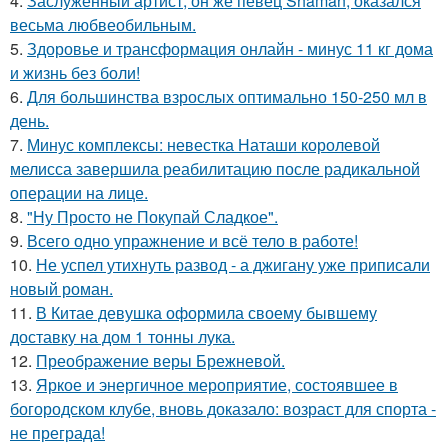
4.
Заслуженный артист, он же певец Shaman, оказался
весьма любвеобильным.
5.
Здоровье и трансформация онлайн - минус 11 кг дома
и жизнь без боли!
6.
Для большинства взрослых оптимально 150-250 мл в
день.
7.
Минус комплексы: невестка Наташи королевой
мелисса завершила реабилитацию после радикальной
операции на лице.
8.
"Ну Просто не Покупай Сладкое".
9.
Всего одно упражнение и всё тело в работе!
10.
Не успел утихнуть развод - а джигану уже приписали
новый роман.
11.
В Китае девушка оформила своему бывшему
доставку на дом 1 тонны лука.
12.
Преображение веры Брежневой.
13.
Яркое и энергичное мероприятие, состоявшее в
богородском клубе, вновь доказало: возраст для спорта -
не преграда!