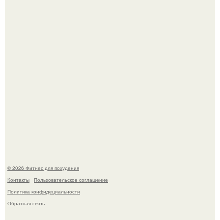
Уральская Барби уехала заграницу, чтобы сделать себе
грудь мечты за 12, 5 тыс.
Имбирь - это не только ароматная специя, но и отличный
ингредиент для полезных напитков и блюд.
© 2026 Фитнес для похудения
Контакты
Пользовательское соглашение
Политика конфидециальности
Обратная связь