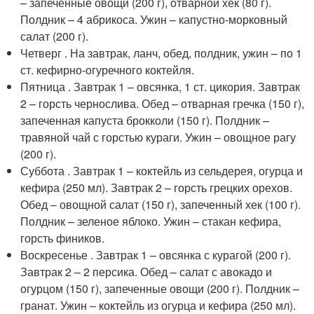
– запеченные овощи (200 г), отварной хек (80 г).
Полдник – 4 абрикоса. Ужин – капустно-морковный
салат (200 г).
Четверг . На завтрак, ланч, обед, полдник, ужин – по 1
ст. кефирно-огуречного коктейля.
Пятница . Завтрак 1 – овсянка, 1 ст. цикория. Завтрак
2 – горсть чернослива. Обед – отварная гречка (150 г),
запеченная капуста брокколи (150 г). Полдник –
травяной чай с горстью кураги. Ужин – овощное рагу
(200 г).
Суббота . Завтрак 1 – коктейль из сельдерея, огурца и
кефира (250 мл). Завтрак 2 – горсть грецких орехов.
Обед – овощной салат (150 г), запеченный хек (100 г).
Полдник – зеленое яблоко. Ужин – стакан кефира,
горсть фиников.
Воскресенье . Завтрак 1 – овсянка с курагой (200 г).
Завтрак 2 – 2 персика. Обед – салат с авокадо и
огурцом (150 г), запеченные овощи (200 г). Полдник –
гранат. Ужин – коктейль из огурца и кефира (250 мл).