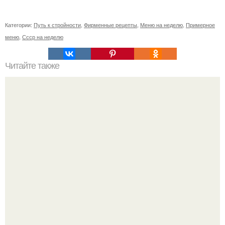
Категории:
Путь к стройности
,
Фирменные рецепты
,
Меню на неделю
,
Примерное
меню
,
Ссср на неделю
Читайте также
Упражнения для подтяжки лица. 8 действенных
упражнений для подтяжки овала лица.