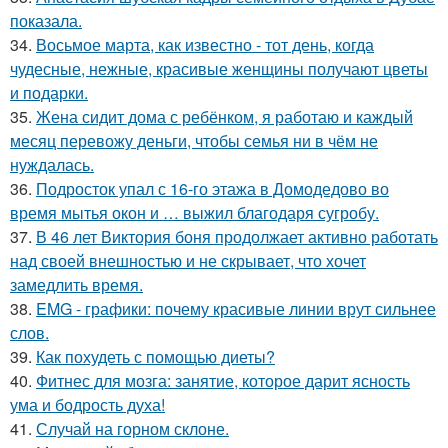
показала.
34.
Восьмое марта, как известно - тот день, когда
чудесные, нежные, красивые женщины получают цветы
и подарки.
35.
Жена сидит дома с ребёнком, я работаю и каждый
месяц перевожу деньги, чтобы семья ни в чём не
нуждалась.
36.
Подросток упал с 16-го этажа в Домодедово во
время мытья окон и … выжил благодаря сугробу.
37.
В 46 лет Виктория боня продолжает активно работать
над своей внешностью и не скрывает, что хочет
замедлить время.
38.
EMG - графики: почему красивые линии врут сильнее
слов.
39.
Как похудеть с помощью диеты?
40.
Фитнес для мозга: занятие, которое дарит ясность
ума и бодрость духа!
41.
Случай на горном склоне.