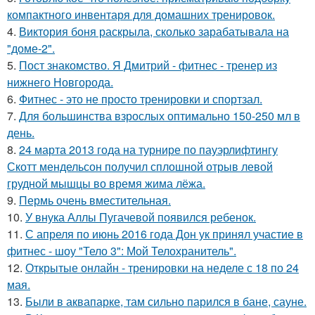
компактного инвентаря для домашних тренировок.
4.
Виктория боня раскрыла, сколько зарабатывала на
"доме-2".
5.
Пост знакомство. Я Дмитрий - фитнес - тренер из
нижнего Новгорода.
6.
Фитнес - это не просто тренировки и спортзал.
7.
Для большинства взрослых оптимально 150-250 мл в
день.
8.
24 марта 2013 года на турнире по пауэрлифтингу
Скотт мендельсон получил сплошной отрыв левой
грудной мышцы во время жима лёжа.
9.
Пермь очень вместительная.
10.
У внука Аллы Пугачевой появился ребенок.
11.
С апреля по июнь 2016 года Дон ук принял участие в
фитнес - шоу "Тело 3": Мой Телохранитель".
12.
Открытые онлайн - тренировки на неделе с 18 по 24
мая.
13.
Были в аквапарке, там сильно парился в бане, сауне.