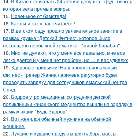
14.
В Китае скончалась 24-летняя девушка - фуд - блогер,
которая вела прямые эфиры.
15.
Новенькое от бамстеда!
16.
Как вы и как у вас считаете?
17.
В детском саду прошло увлекательное занятие в
рамках кружка "Детский Фитнес", которое было
посвящено необычной тематике - "живой барабан".
18.
Многие думают, что у меня все идеально, мне все
легко дается и у меня нет проблем, но … я вас удивлю:
19.
Здоровые привычки! Наш профессиональный
фитнес - тренер Жанна ларичева регулярно будет
проводить зарядку для сотрудников ямальский центра
Спид.
20.
Бодрое утро медицины: сотрудники детской
поликлиники канашского медцентра вышли на зарядку в
рамках акции "Будь Здоров".
21.
Вот женился обычный мужчина на обычной
женщине.
22.
Лучшие и худшие продукты для набора массы.