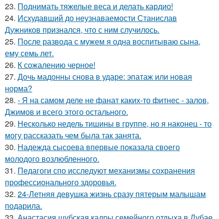
23.
Поднимать тяжелые веса и делать кардио!
24.
Исхудавший до неузнаваемости Станислав
Дужников признался, что с ним случилось.
25.
После развода с мужем я одна воспитываю сына,
ему семь лет.
26.
К сожалению черное!
27.
Дочь мадонны снова в ударе: эпатаж или новая
норма?
28.
- Я на самом деле не фанат каких-то фитнес - залов,
Джимов и всего этого остального.
29.
Несколько недель тишины в группе, но я наконец - то
могу рассказать чем была так занята.
30.
Надежда сысоева впервые показала своего
молодого возлюбленного.
31.
Педагоги спо исследуют механизмы сохранения
профессионального здоровья.
32.
24-Летняя девушка жизнь сразу пятерым малышам
подарила.
33.
Анастасия шубская кадры семейного отдыха в Дубае