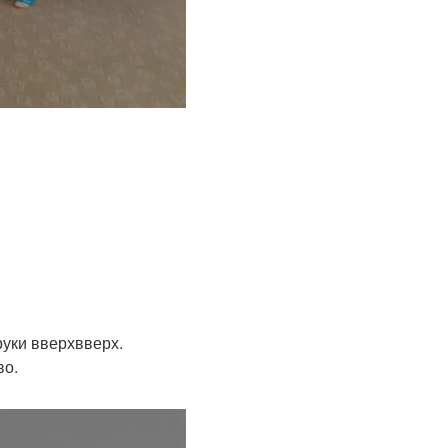
руки вверхвверх.
во.