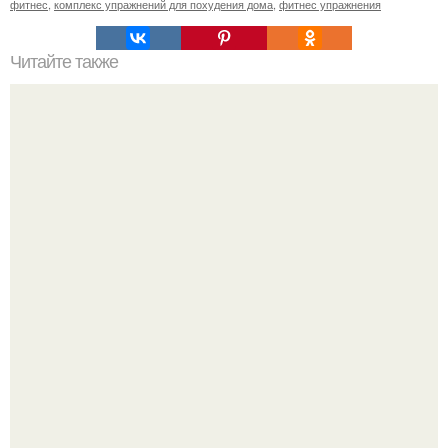
фитнес
,
комплекс упражнений для похудения дома
,
фитнес упражнения
Читайте также
Как ускорить процесс похудения. Правила выполнения
физических упражнений