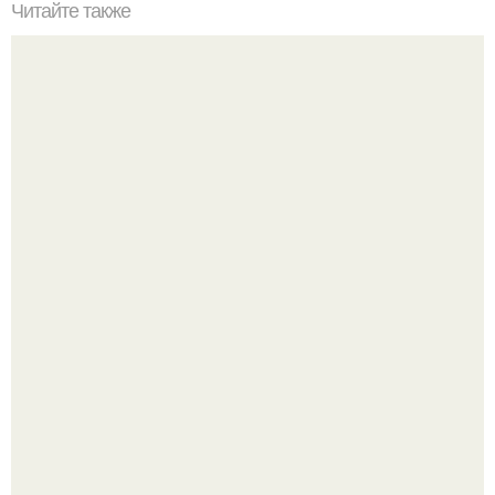
Читайте также
Как накачать попу, если у вас проблемы с
позвоночником или тренировки попы без осевой
нагрузки.
Китовьи вши. На самом деле это не насекомые, а