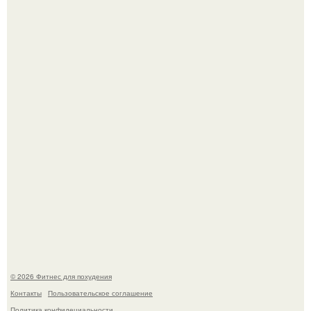
Уральская Барби уехала заграницу, чтобы сделать себе
грудь мечты за 12, 5 тыс.
Тут даже мы не знаем, как комментировать.
© 2026 Фитнес для похудения
Контакты
Пользовательское соглашение
Политика конфидециальности