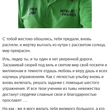
С тобой жестоко обошлись, тебя предали, вновь
распяли, и жертву выгнать из нутри с рассветом солнца,
мир прекрасен.
Иль, лидер ты, и ты один и нет уверенной дороги.
Заскакивай скорей под киль и светом мир свой посвети и
миллионам в темноте отдашь любовь и веру дашь и всех
научишь упражнениям. Как с легкостью улыбку вновь и
вновь включать, решать задачки с помощью шестого
упражнения. И все твои ученики из тьмы невежества
достанут сердечки славные свои и благодарностью
прославят ….
Но как - же я могу желать тебя великого большого, а кто