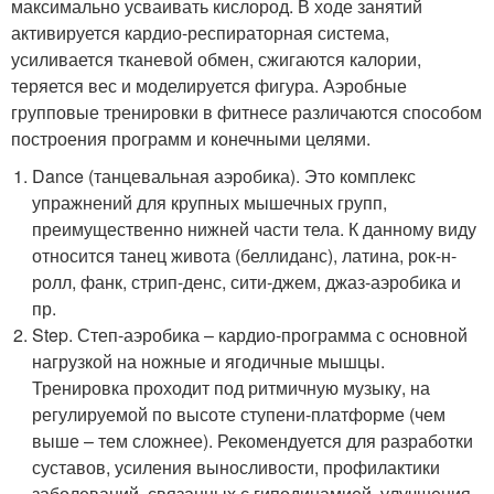
максимально усваивать кислород. В ходе занятий
активируется кардио-респираторная система,
усиливается тканевой обмен, сжигаются калории,
теряется вес и моделируется фигура. Аэробные
групповые тренировки в фитнесе различаются способом
построения программ и конечными целями.
Dance (танцевальная аэробика). Это комплекс
упражнений для крупных мышечных групп,
преимущественно нижней части тела. К данному виду
относится танец живота (беллиданс), латина, рок-н-
ролл, фанк, стрип-денс, сити-джем, джаз-аэробика и
пр.
Step. Степ-аэробика – кардио-программа с основной
нагрузкой на ножные и ягодичные мышцы.
Тренировка проходит под ритмичную музыку, на
регулируемой по высоте ступени-платформе (чем
выше – тем сложнее). Рекомендуется для разработки
суставов, усиления выносливости, профилактики
заболеваний, связанных с гиподинамией, улучшения