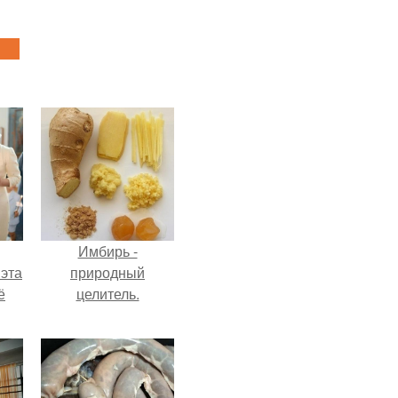
Имбирь -
 эта
природный
ё
целитель.