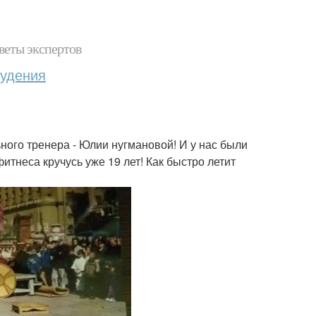
веты экспертов
худения
ьного тренера - Юлии нугмановой! И у нас были
тнеса кручусь уже 19 лет! Как быстро летит