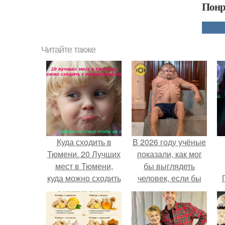
Понр
Читайте также
Куда сходить в
В 2026 году учёные
Тюмени. 20 Лучших
показали, как мог
мест в Тюмени,
бы выглядеть
куда можно сходить
человек, если бы
с маленьким
его тело
ребенком
эволюционировало
специально для