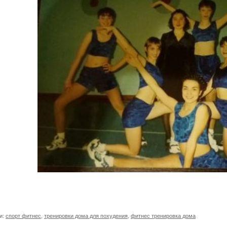
и:
спорт фитнес
,
тренировки дома для похудения
,
фитнес тренировка дома