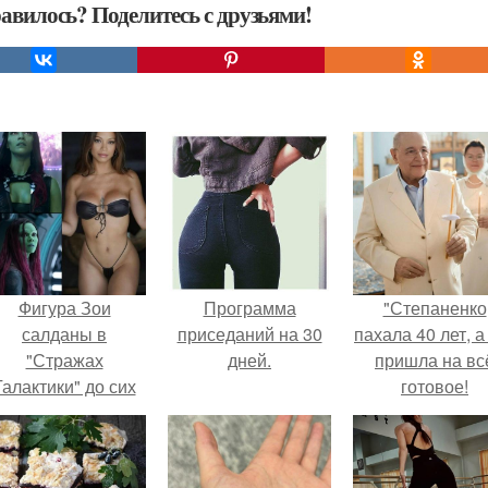
авилось? Поделитесь с друзьями!
Фигура Зои
Программа
"Степаненко
салданы в
приседаний на 30
пахала 40 лет, а
"Стражах
дней.
пришла на вс
Галактики" до сих
готовое!
пор вызывает
восхищение.