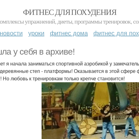
ФИТНЕС ДЛЯ ПОХУДЕНИЯ
комплексы упражнений, диеты, программы тренировок, со
новости
уроки
фитнес дома
фитнес для по
ла у себя в архиве!
лет я начала заниматься спортивной аэробикой у замечател
 деревянные степ - платформы! Оказывается в этой сфере фи
! Но любовь к тренировкам только крепче становится!