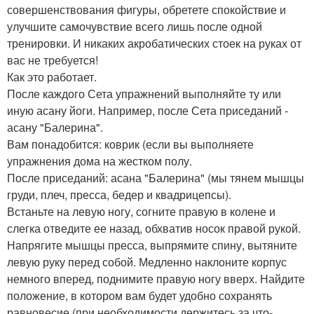
совершенствования фигуры, обретете спокойствие и
улучшите самочувствие всего лишь после одной
тренировки. И никаких акробатических стоек на руках от
вас не требуется!
Как это работает.
После каждого Сета упражнений выполняйте ту или
иную асану йоги. Например, после Сета приседаний -
асану "Балерина".
Вам понадобится: коврик (если вы выполняете
упражнения дома на жестком полу.
После приседаний: асана "Балерина" (мы тянем мышцы
груди, плеч, пресса, бедер и квадрицепсы).
Встаньте на левую ногу, согните правую в колене и
слегка отведите ее назад, обхватив носок правой рукой.
Напрягите мышцы пресса, выпрямите спину, вытяните
левую руку перед собой. Медленно наклоните корпус
немного вперед, поднимите правую ногу вверх. Найдите
положение, в котором вам будет удобно сохранять
равновесие (при необходимости держитесь за что-