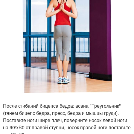
После сгибаний бицепса бедра: асана "Треугольник"
(тянем бицепс бедра, пресс, бедра и мышцы груди).
Поставьте ноги шире плеч, поверните носок левой ноги
на 90\xB0 от правой ступни, носок правой ноги поставьте