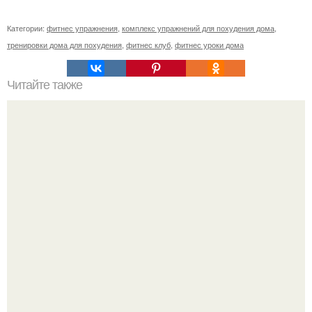
Категории:
фитнес упражнения
,
комплекс упражнений для похудения дома
,
тренировки дома для похудения
,
фитнес клуб
,
фитнес уроки дома
Читайте также
Сколько раз нужно делать планку, чтобы похудеть.
Сколько раз в день делать планку —, чтобы был
результат для похудения