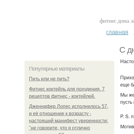
фитнес дома. 
главная
С д
Насто
Популярные материалы
Прихо
Пить или не пить?
еще б
Фитнес коктейль для похудения. 7
Мы же
рецептов фитнес - коктейлей.
пусть
Дженнифер Лопес исполнилось 57,
и её отношение к возрасту -
P. S.
настоящий манифест уверенности:
Мотив
"не говорите, что я отлично