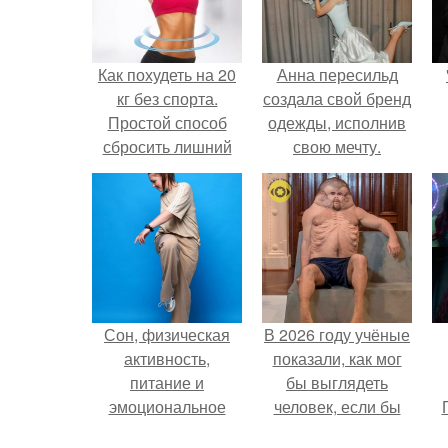
Как похудеть на 20
Анна пересильд
кг без спорта.
создала свой бренд
Простой способ
одежды, исполнив
сбросить лишний
свою мечту.
вес
Сон, физическая
В 2026 году учёные
активность,
показали, как мог
питание и
бы выглядеть
эмоциональное
человек, если бы
состояние!
его тело