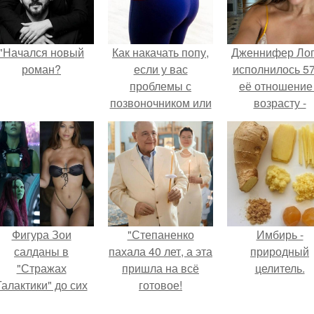
"Начался новый
Как накачать попу,
Дженнифер Ло
роман?
если у вас
исполнилось 57
проблемы с
её отношение
позвоночником или
возрасту -
тренировки попы
настоящий
без осевой
манифест
нагрузки.
уверенности: "
говорите, что 
отлично выгля
для 57.
Фигура Зои
"Степаненко
Имбирь -
салданы в
пахала 40 лет, а эта
природный
"Стражах
пришла на всё
целитель.
Галактики" до сих
готовое!
пор вызывает