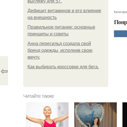
выгляжу для 57.
Дефицит витаминов и его влияние
Категори
на внешность
Понр
Правильное питание: основные
принципы и советы
Анна пересильд создала свой
бренд одежды, исполнив свою
мечту.
Как выбирать кроссовки для бега.
⇦
Читайте также