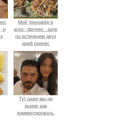
пес
Мой тренажёр в
, и
агро - фитнес - зале
 к
по истечению двух
дней принёс
ощутимый
результат.
не
я
жу
Тут даже мы не
знаем, как
комментировать.