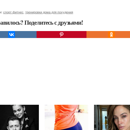
и:
спорт фитнес
,
тренировки дома для похудения
авилось? Поделитесь с друзьями!