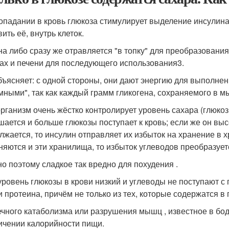
опадании в кровь глюкоза стимулирует выделение инсулина -
ить её, внутрь клеток.
на либо сразу же отравляется "в топку" для преобразования
х и печени для последующего использования
3
.
бъясняет: с одной стороны, они дают энергию для выполне
мными", так как каждый грамм гликогена, сохраняемого в 
рганизм очень жёстко контролирует уровень сахара (глюкозы)
шается и больше глюкозы поступает к кровь; если же он выс
лжается, то инсулин отправляет их избыток на хранение в 
няются и эти хранилища, то избыток углеводов преобразует
о поэтому сладкое так вредно для похудения .
уровень глюкозы в крови низкий и углеводы не поступают с 
и протеина, причём не только из тех, которые содержатся в 
ного катаболизма или разрушения мышц , известное в бод
ичении калорийности пищи.