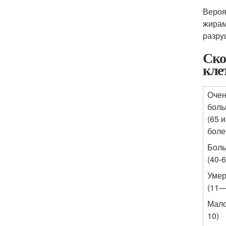
Вероя
жирам
разру
Ско
кле
Очен
бол
(65 и
боле
Бол
(40-6
Умер
(11—
Мало
10)