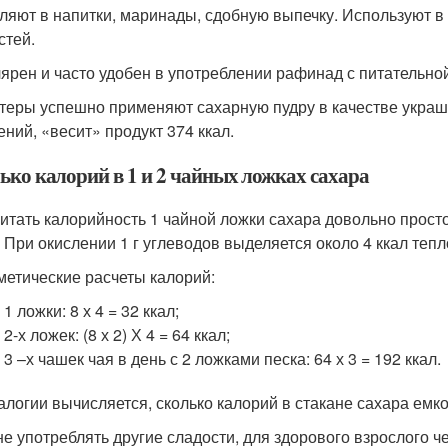
ляют в напитки, маринады, сдобную выпечку. Используют в 
стей.
ярен и часто удобен в употреблении рафинад с питательной
теры успешно применяют сахарную пудру в качестве украш
ний, «весит» продукт 374 ккал.
ько калорий в 1 и 2 чайных ложках сахара
итать калорийность 1 чайной ложки сахара довольно просто
. При окислении 1 г углеводов выделяется около 4 ккал тепл
етические расчеты калорий:
 1 ложки: 8 х 4 = 32 ккал;
 2-х ложек: (8 х 2) Х 4 = 64 ккал;
 3 –х чашек чая в день с 2 ложками песка: 64 х 3 = 192 ккал.
алогии вычисляется, сколько калорий в стакане сахара емкост
не употреблять другие сладости, для здорового взрослого 