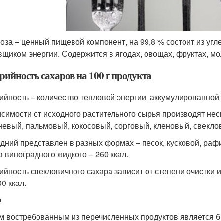
оза – ценный пищевой компонент, на 99,8 % состоит из уг
вщиком энергии. Содержится в ягодах, овощах, фруктах, мо
рийность сахаров на 100 г продукта
ийность – количество тепловой энергии, аккумулированной в
исимости от исходного растительного сырья производят нес
невый, пальмовый, кокосовый, сорговый, кленовый, свекло
дний представлен в разных формах – песок, кусковой, раф
а виноградного жидкого – 260 ккал.
ийность свекловичного сахара зависит от степени очистки 
0 ккал.
о
 востребованным из перечисленных продуктов является б