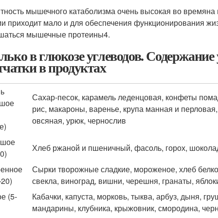
тность мышечного катаболизма очень высокая во времяна н
и приходит мало и для обеспечения функционирования жиз
шаться мышечные протеины
4
.
лько в глюкозе углеводов. Содержание 
тчатки в продуктах
ь
Сахар-песок, карамель леденцовая, конфеты пома
ьшое
рис, макароны, варенье, крупа манная и перловая,
овсяная, урюк, чернослив
е)
ьшое
Хлеб ржаной и пшеничный, фасоль, горох, шокола
0)
енное
Сырки творожные сладкие, мороженое, хлеб белко
20)
свекла, виноград, вишни, черешня, гранаты, яблок
е (5-
Кабачки, капуста, морковь, тыква, арбуз, дыня, гр
мандарины, клубника, крыжовник, смородина, чер