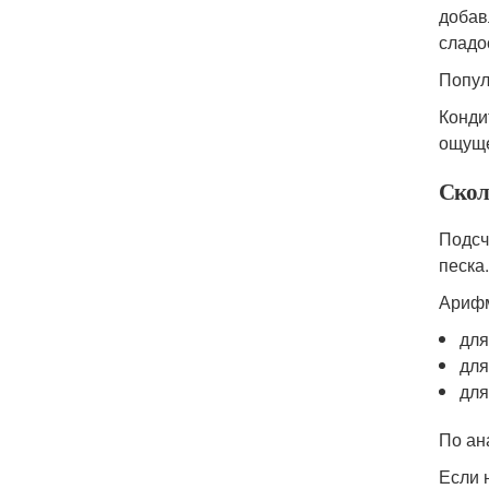
добав
сладо
Попул
Конди
ощуще
Скол
Подсч
песка
Арифм
для
для
для
По ан
Если 