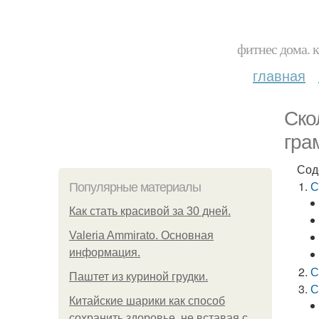
фитнес дома. 
главная
Ско
гра
Сод
С
Популярные материалы
Как стать красивой за 30 дней.
Valeria Ammirato. Основная
информация.
С
Паштет из куриной грудки.
С
Китайские шарики как способ
сохранить здоровье, не вставая с