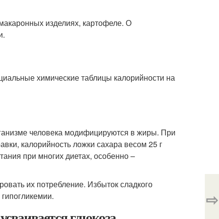
 макаронных изделиях, картофеле. О
и.
ециальные химические таблицы калорийности на
ганизме человека модифицируются в жиры. При
авки, калорийность ложки сахара весом 25 г
тания при многих диетах, особенно –
ровать их потребление. Избыток сладкого
⇨
 гипогликемии.
 усваивается глюкоза