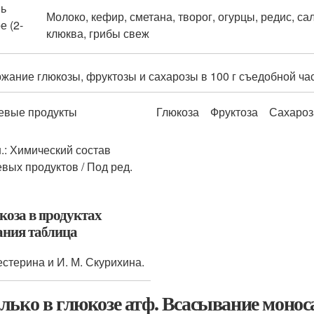
ь
Молоко, кефир, сметана, творог, огурцы, редис, са
е (2-
клюква, грибы свеж
жание глюкозы, фруктозы и сахарозы в 100 г съедобной час
вые продукты
Глюкоза
Фруктоза
Сахароз
н.: Химический состав
вых продуктов / Под ред.
коза в продуктах
ания таблица
естерина и И. М. Скурихина.
лько в глюкозе атф. Всасывание моно