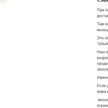
При п
достав
Там о
мышца
Это о
"объё
Наш о
разру
продо
запол
Именн
Если 
жира 
мышеч
огран