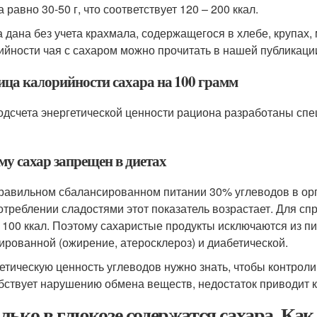
 равно 30-50 г, что соответствует 120 – 200 ккал.
 дана без учета крахмала, содержащегося в хлебе, крупах,
ийности чая с сахаром можно прочитать в нашей публикаци
ица калорийности сахара на 100 грамм
одсчета энергетической ценности рациона разработаны сп
му сахар запрещен в диетах
равильном сбалансированном питании 30% углеводов в ор
отреблении сладостями этот показатель возрастает. Для спр
 100 ккал. Поэтому сахаристые продукты исключаются из пи
ированной (ожирение, атеросклероз) и диабетической.
етическую ценность углеводов нужно знать, чтобы контроли
бствует нарушению обмена веществ, недостаток приводит к
лько в глюкозе содержатся сахара. Как