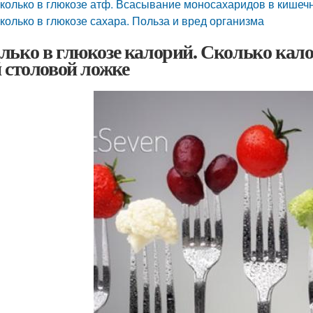
колько в глюкозе атф. Всасывание моносахаридов в кишеч
колько в глюкозе сахара. Польза и вред организма
лько в глюкозе калорий. Сколько калор
й столовой ложке