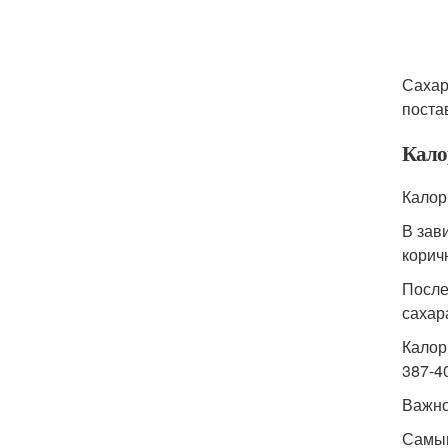
Сахар
поста
Кало
Калор
В зав
корич
После
сахар
Калор
387-40
Важн
Самым