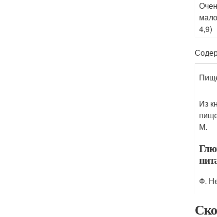
Очен
мало
4,9)
Содер
Пище
Из к
пище
М.
Глю
пит
Ф. Н
Ско