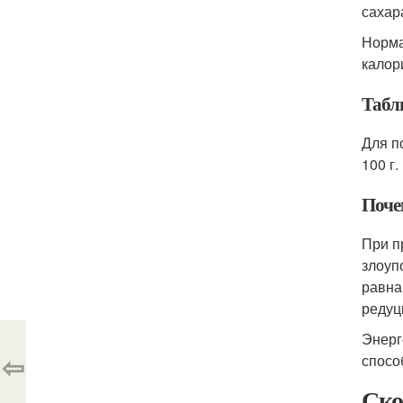
сахара
Норма
калор
Табл
Для п
100 г.
Поче
При п
злоуп
равна
редуц
Энерг
⇦
спосо
Ско