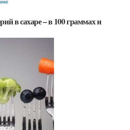
нике
ий в сахаре – в 100 граммах и