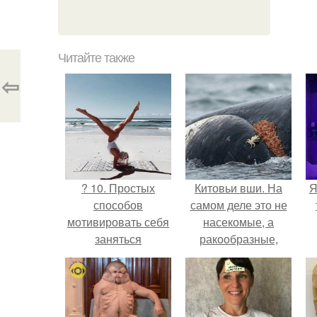
Читайте также
⇦
? 10. Простых
Китовьи вши. На
Я
способов
самом деле это не
мотивировать себя
насекомые, а
заняться
ракообразные,
фитнесом?
относящиеся к
бокоплавам.