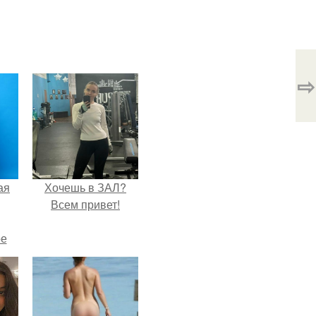
⇨
ая
Хочешь в ЗАЛ?
Всем привет!
ое