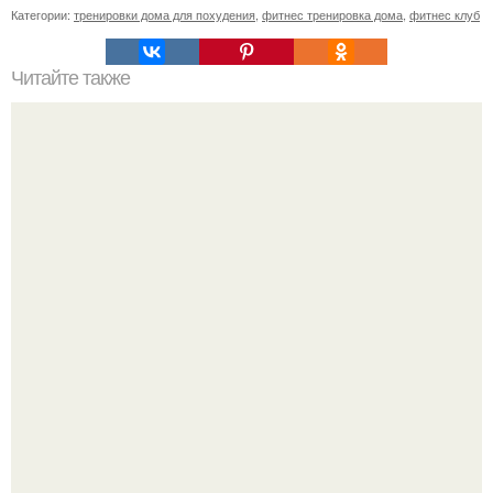
Категории:
тренировки дома для похудения
,
фитнес тренировка дома
,
фитнес клуб
Читайте также
Комплекс упражнений для исправления осанки.