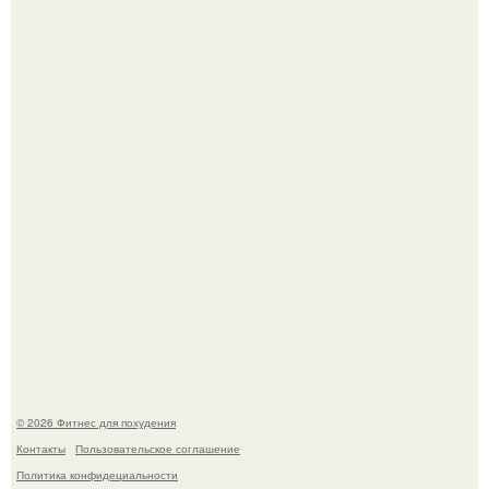
3 мифа о моей деятельности смехотерапевта.
Уральская Барби уехала заграницу, чтобы сделать себе
грудь мечты за 12, 5 тыс.
© 2026 Фитнес для похудения
Контакты
Пользовательское соглашение
Политика конфидециальности