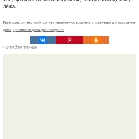
лёжа.
Категории:
фитнес клуб
,
фитнес упражнения
,
комплекс упражнений для похудения
дома
,
тренировки дома для похудения
Читайте также
Упражнения для подтяжки лица. 8 действенных
упражнений для подтяжки овала лица.