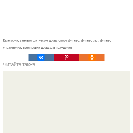
Категории:
занятия фитнесом дома
,
спорт фитнес
,
фитнес зал
,
фитнес
упражнения
,
тренировки дома для похудения
Читайте также
Тренировки при протрузии. Межпозвоночная грыжа,
протрузия.