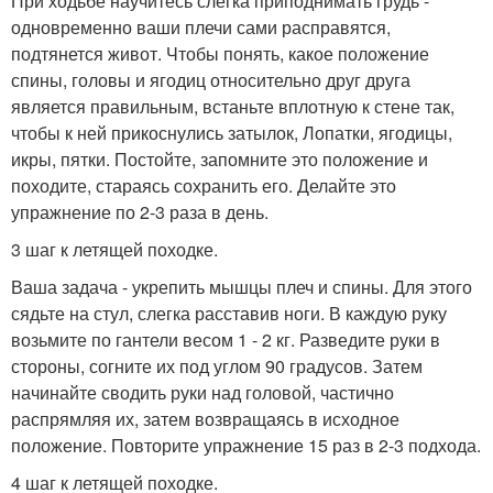
При ходьбе научитесь слегка приподнимать грудь -
одновременно ваши плечи сами расправятся,
подтянется живот. Чтобы понять, какое положение
спины, головы и ягодиц относительно друг друга
является правильным, встаньте вплотную к стене так,
чтобы к ней прикоснулись затылок, Лопатки, ягодицы,
икры, пятки. Постойте, запомните это положение и
походите, стараясь сохранить его. Делайте это
упражнение по 2-3 раза в день.
3 шаг к летящей походке.
Ваша задача - укрепить мышцы плеч и спины. Для этого
сядьте на стул, слегка расставив ноги. В каждую руку
возьмите по гантели весом 1 - 2 кг. Разведите руки в
стороны, согните их под углом 90 градусов. Затем
начинайте сводить руки над головой, частично
распрямляя их, затем возвращаясь в исходное
положение. Повторите упражнение 15 раз в 2-3 подхода.
4 шаг к летящей походке.