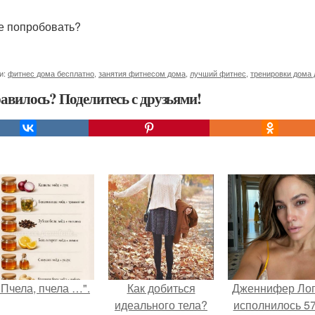
е попробовать?
и:
фитнес дома бесплатно
,
занятия фитнесом дома
,
лучший фитнес
,
тренировки дома 
авилось? Поделитесь с друзьями!
"Пчела, пчела …".
Как добиться
Дженнифер Ло
идеального тела?
исполнилось 57