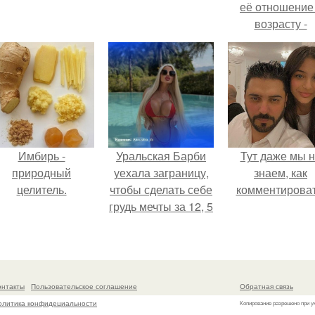
её отношение
возрасту -
настоящий
манифест
уверенности: "
говорите, что 
отлично выгля
для 57.
Имбирь -
Уральская Барби
Тут даже мы 
природный
уехала заграницу,
знаем, как
целитель.
чтобы сделать себе
комментироват
грудь мечты за 12, 5
тыс.
онтакты
Пользовательское соглашение
Обратная связь
олитика конфидециальности
Копирование разрешено при у