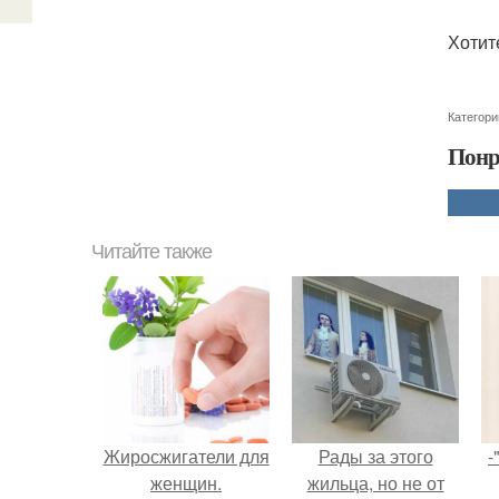
Хотит
Категори
Понр
Читайте также
Жиросжигатели для
Рады за этого
-
женщин.
жильца, но не от