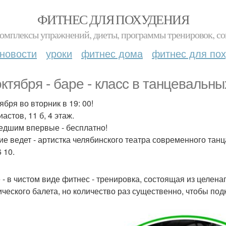
ФИТНЕС ДЛЯ ПОХУДЕНИЯ
комплексы упражнений, диеты, программы тренировок, со
новости
уроки
фитнес дома
фитнес для по
октября - бaре - класс в танцевальны
ября во вторник в 19: 00!
астов, 11 б, 4 этаж.
дшим впервые - бесплатно!
ие ведет - артистка челябинского театра современного тан
 10.
 - в чистом виде фитнес - тренировка, состоящая из целе
ического балета, но количество раз существенно, чтобы по