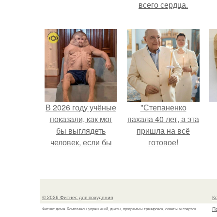
всего сердца.
В 2026 году учёные
"Степаненко
показали, как мог
пахала 40 лет, а эта
бы выглядеть
пришла на всё
человек, если бы
готовое!
его тело
эволюционировало
специально для
выживания в
© 2026 Фитнес для похудения
К
автокатастpoфах.
П
Фитнес дома. Комплексы упражнений, диеты, программы тренировок, советы экспертов