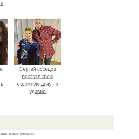
 к
не
я
жу
не
Сергей соседов
показал свою
ь.
скромную дачу - и
удивил
поклонников.
казании обратной гиперссылки.