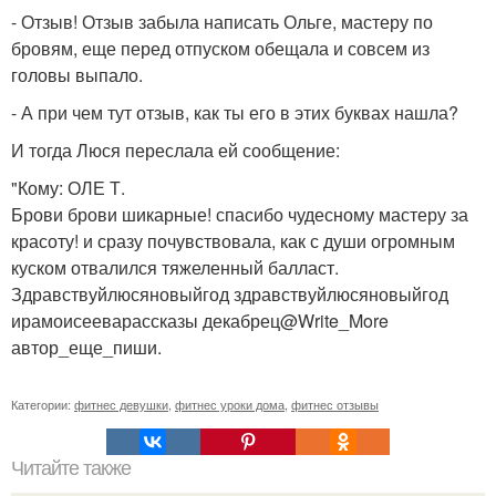
- Отзыв! Отзыв забыла написать Ольге, мастеру по
бровям, еще перед отпуском обещала и совсем из
головы выпало.
- А при чем тут отзыв, как ты его в этих буквах нашла?
И тогда Люся переслала ей сообщение:
"Кому: ОЛЕ Т.
Брови брови шикарные! спасибо чудесному мастеру за
красоту! и сразу почувствовала, как с души огромным
куском отвалился тяжеленный балласт.
Здравствуйлюсяновыйгод здравствуйлюсяновыйгод
ирамоисееварассказы декабрец@Write_More
автор_еще_пиши.
Категории:
фитнес девушки
,
фитнес уроки дома
,
фитнес отзывы
Читайте также