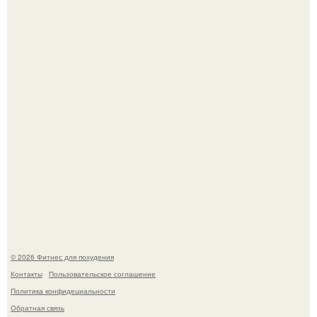
Имбирь - это не только ароматная специя, но и отличный
ингредиент для полезных напитков и блюд.
Сергей соседов показал свою скромную дачу - и удивил
поклонников.
© 2026 Фитнес для похудения
Контакты
Пользовательское соглашение
Политика конфидециальности
Обратная связь