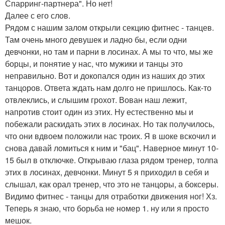
Спарринг-партнера". Но нет!
Далее с его слов.
Рядом с нашим залом открыли секцию фитнес - танцев.
Там очень много девушек и ладно бы, если одни
девчонки, но там и парни в лосинах. А мы то что, мы же
борцы, и понятие у нас, что мужики и танцы это
неправильно. Вот и докопался один из наших до этих
танцоров. Ответа ждать нам долго не пришлось. Как-то
отвлеклись, и слышим грохот. Вован наш лежит,
напротив стоит один из этих. Ну естественно мы и
побежали раскидать этих в лосинах. Но так получилось,
что они вдвоем положили нас троих. Я в шоке вскочил и
снова давай ломиться к ним и "бац". Наверное минут 10-
15 был в отключке. Открываю глаза рядом тренер, толпа
этих в лосинах, девчонки. Минут 5 я приходил в себя и
слышал, как орал тренер, что это не танцоры, а боксеры.
Видимо фитнес - танцы для отработки движения ног! Хз.
Теперь я знаю, что борьба не номер 1. ну или я просто
мешок.