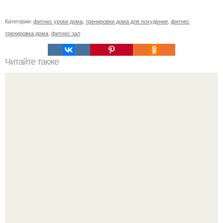
Категории:
фитнес уроки дома
,
тренировки дома для похудения
,
фитнес
тренировка дома
,
фитнес зал
Читайте также
Упражнения для подтяжки лица. 8 действенных
упражнений для подтяжки овала лица.