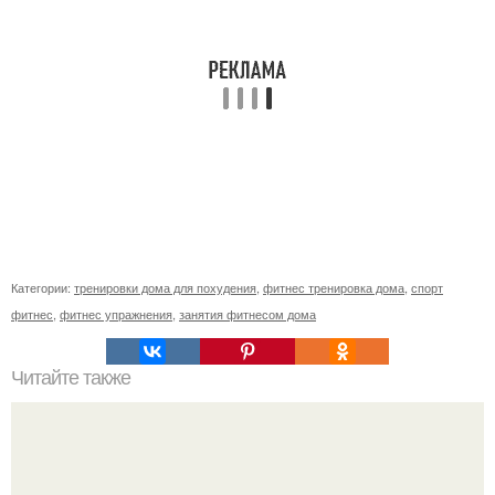
Категории:
тренировки дома для похудения
,
фитнес тренировка дома
,
спорт
фитнес
,
фитнес упражнения
,
занятия фитнесом дома
Читайте также