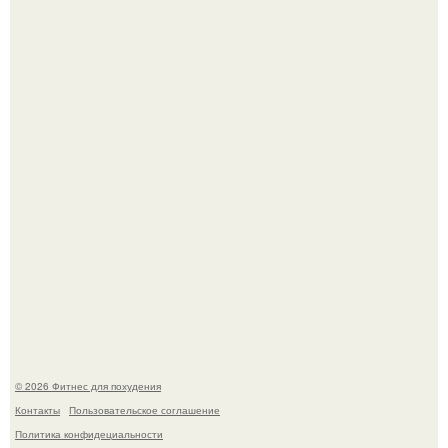
Имбирь - природный целитель.
Имбирь - это не только ароматная специя, но и отличный
ингредиент для полезных напитков и блюд.
© 2026 Фитнес для похудения
Контакты
Пользовательское соглашение
Политика конфидециальности