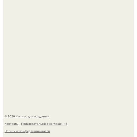
Как накачать ягодицы и не угробить суставы.
Уральская Барби уехала заграницу, чтобы сделать себе
грудь мечты за 12, 5 тыс.
© 2026 Фитнес для похудения
Контакты
Пользовательское соглашение
Политика конфидециальности