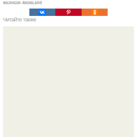
инструктор
,
фитнес клуб
Читайте также
Фитнес и возраст.
Слышали, что есть перед сном - это зло?