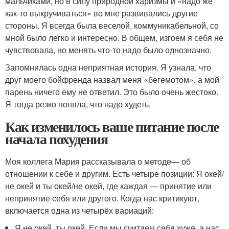
мальчиками, но в силу природной харизмы и «надо же
как-то выкручиваться» во мне развивались другие
стороны. Я всегда была веселой, коммуникабельной, со
мной было легко и интересно. В общем, изгоем я себя не
чувствовала, но менять что-то надо было однозначно.
Запомнилась одна неприятная история. Я узнала, что
друг моего бойфренда назвал меня «бегемотом», а мой
парень ничего ему не ответил. Это было очень жестоко.
Я тогда резко поняла, что надо худеть.
Как изменилось ваше питание после
начала похудения
Моя коллега Мария рассказывала о методе— об
отношении к себе и другим. Есть четыре позиции: Я окей/
не окей и ты окей/не окей, где каждая — принятие или
непринятие себя или другого. Когда нас критикуют,
включается одна из четырёх вариаций:
Я не окей, ты окей. Если мы считаем себя хуже, а нас