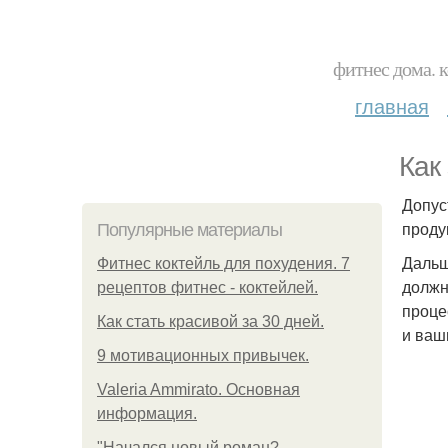
фитнес дома. 
главная
Как
Допус
проду
Популярные материалы
Дальш
Фитнес коктейль для похудения. 7
должн
рецептов фитнес - коктейлей.
проце
Как стать красивой за 30 дней.
и ваш
9 мотивационных привычек.
Valeria Ammirato. Основная
информация.
"Начался новый роман?