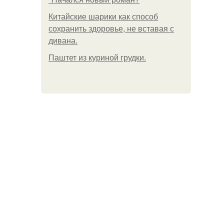
Китайские шарики как способ
сохранить здоровье, не вставая с
дивана.
Паштет из куриной грудки.