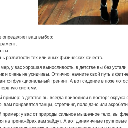
е определяет ваш выбор:
рамент.
есы.
нь развитости тех или иных физических качеств.
мер, у вас хорошая выносливость, в детстве вы без устали
ик и очень не усидчивы. Отлично: начните свой путь в фит
вится функциональный тренинг. А вот сидение в позе лотос
нервную систему.
й пример: в детстве вы всегда приводили в восторг окружа
, вам понравятся танцы, стретчинг, поло дэнс или акробати
й пример: у вас от природы сильное мышечное тело, вы фл
ия на тренажёрах вам зайдут. А вот динамичные групповые 
т вас психологически и заставят разочароваться в спорте.