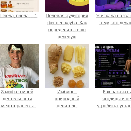
"Пчела, пчела …".
Целевая аудитория
Я искала назва
фитнес-клуба. Как
тому, что дела
определить свою
целевую
аудиторию: 11
основных
параметров (
параметры
составления
портрета ЦА).
3 мифа о моей
Имбирь -
Как накачать
деятельности
природный
ягодицы и не
смехотерапевта.
целитель.
угробить суста