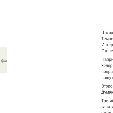
Что ж
Темпе
Интер
Степе
⇦
Напри
холер
понра
вашу 
Второ
Думаю
Трети
занят
утомя