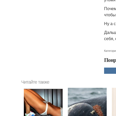
Почем
чтобы
Ну а с
Дальш
себя,
Категори
Понр
Читайте также