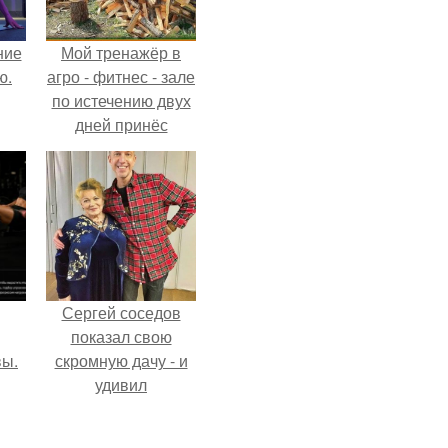
ние
Мой тренажёр в
ю.
агро - фитнес - зале
по истечению двух
дней принёс
ощутимый
результат.
Сергей соседов
показал свою
вы.
скромную дачу - и
удивил
поклонников.