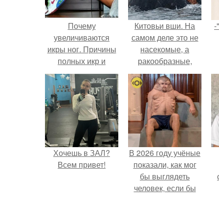
Почему
Китовьи вши. На
-
увеличиваются
самом деле это не
икры ног. Причины
насекомые, а
полных икр и
ракообразные,
варианты, как
относящиеся к
сделать икры ног
бокоплавам.
тоньше.
Хочешь в ЗАЛ?
В 2026 году учёные
Всем привет!
показали, как мог
бы выглядеть
человек, если бы
его тело
эволюционировало