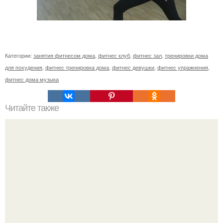
Категории:
занятия фитнесом дома
,
фитнес клуб
,
фитнес зал
,
тренировки дома
для похудения
,
фитнес тренировка дома
,
фитнес девушки
,
фитнес упражнения
,
фитнес дома музыка
Читайте также
Как накачать попу, если у вас проблемы с
позвоночником или тренировки попы без осевой