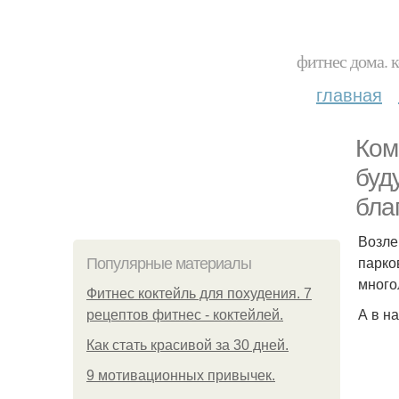
фитнес дома. 
главная
Ком
буд
бла
Возле
парко
Популярные материалы
много
Фитнес коктейль для похудения. 7
А в н
рецептов фитнес - коктейлей.
Как стать красивой за 30 дней.
9 мотивационных привычек.