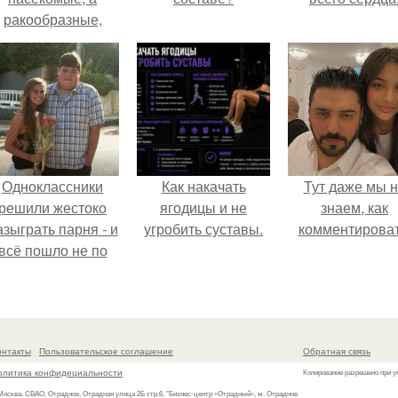
ракообразные,
относящиеся к
бокоплавам.
Одноклассники
Как накачать
Тут даже мы 
решили жестоко
ягодицы и не
знаем, как
азыграть парня - и
угробить суставы.
комментироват
всё пошло не по
плану.
онтакты
Пользовательское соглашение
Обратная связь
олитика конфидециальности
Копирование разрешено при у
 Москва, СВАО, Отрадное, Отрадная улица 2Б стр.6, "Бизнес-центр «Отрадный», м. Отрадное