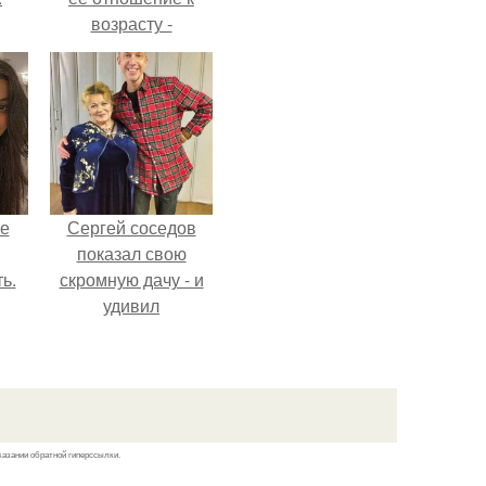
возрасту -
настоящий
манифест
уверенности: "не
говорите, что я
отлично выгляжу
для 57.
не
Сергей соседов
показал свою
ь.
скромную дачу - и
удивил
поклонников.
казании обратной гиперссылки.