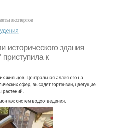
веты экспертов
худения
и исторического здания
 приступила к
щих жильцов. Центральная аллея его на
лических сфер, высадят гортензии, цветущие
ы растений.
 монтаж систем водоотведения.