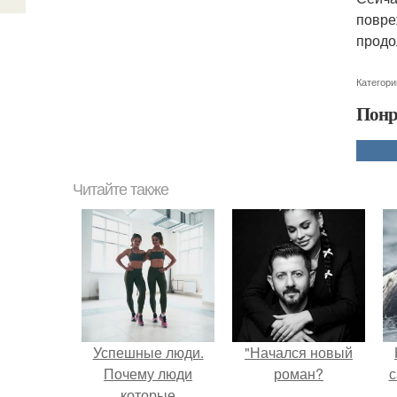
повре
продо
Категори
Понр
Читайте также
Успешные люди.
"Начался новый
Почему люди
роман?
с
которые