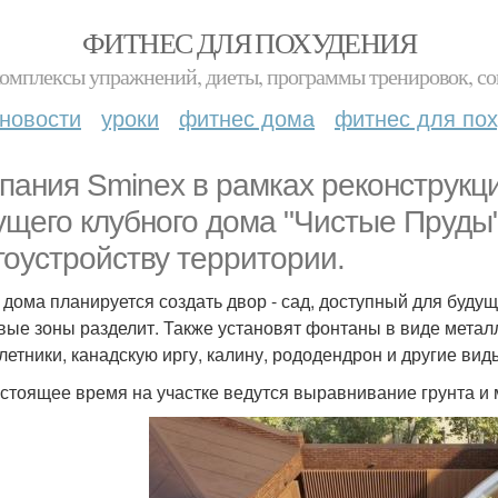
ФИТНЕС ДЛЯ ПОХУДЕНИЯ
комплексы упражнений, диеты, программы тренировок, со
новости
уроки
фитнес дома
фитнес для по
пания Sminex в рамках реконструкци
ущего клубного дома "Чистые Пруды"
гоустройству территории.
 дома планируется создать двор - сад, доступный для буду
вые зоны разделит. Также установят фонтаны в виде метал
летники, канадскую иргу, калину, рододендрон и другие вид
астоящее время на участке ведутся выравнивание грунта и