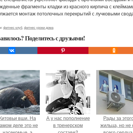
жденные фрагменты кладки из красного кирпича с клеймами
лжается монтаж потолочных перекрытий с лучковыми свод
и:
фитнес клуб
,
фитнес уроки дома
авилось? Поделитесь с друзьями!
Китовьи вши. На
А у нас пополнение
Рады за этог
амом деле это не
в тренерском
жильца, но не 
насекомые, а
составе?
всего сердца