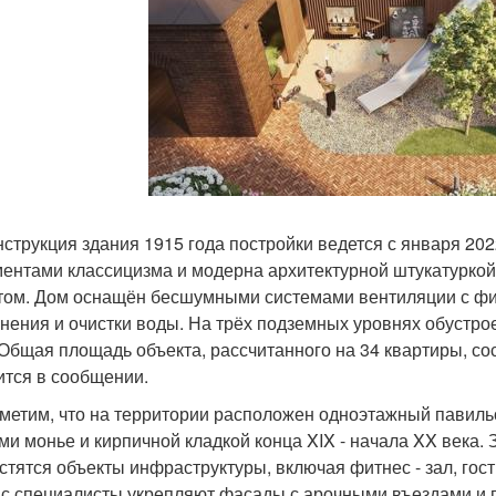
нструкция здания 1915 года постройки ведется с января 2
ментами классицизма и модерна архитектурной штукатурко
том. Дом оснащён бесшумными системами вентиляции с фи
нения и очистки воды. На трёх подземных уровнях обустро
 Общая площадь объекта, рассчитанного на 34 квартиры, сос
ится в сообщении.
метим, что на территории расположен одноэтажный павиль
ми монье и кирпичной кладкой конца XIX - начала XX века. 
стятся объекты инфраструктуры, включая фитнес - зал, гос
с специалисты укрепляют фасады с арочными въездами и 