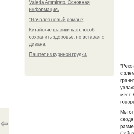
Valeria Ammirato. Основная
информация.
"Начался новый роман?
Китайские шарики как способ
сохранить здоровье, не вставая с
дивана.
Паштет из куриной грудки.
"Реко
с эле
грани
увлаж
мест.
говор
Мы от
свода
⇦
разме
Сейча