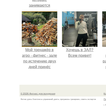
занимаются
спортом всегда
будут успешные и
востребованные в
любой сфере
деятельности.
Мой тренажёр в
Хочешь в ЗАЛ?
агро - фитнес - зале
Всем привет!
по истечению двух
р
дней принёс
ощутимый
результат.
© 2026 Фитнес для похудения
К
П
Фитнес дома. Комплексы упражнений, диеты, программы тренировок, советы экспертов
г.