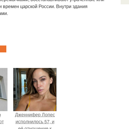
 времен царской России. Внутри здания
ами.
о
Дженнифер Лопес
от
исполнилось 57, и
.
её отношение к