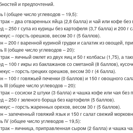
бностей и предпочтений.
ь I (общее число углеводов – 19,5):
трак – два отваренных яйца (2,8 балла) и чай или кофе без 
д – 250 г супа из курицы без картофеля (3,7 балла) и 200 г 
екус – горсть орешков, весом 30 г (5 баллов).
н – 200 г варенной куриной грудки и салатик из овощей, п
ь II (общее число углеводов – 20):
трак – яичный омлет из двух яиц и 50 г колбасы (1,75), а та
д – 100 г икры из баклажанов со сметаной (8 баллов), кусоч
екус – горсть грецких орешков, весом 30 г (4 балла).
н – 100 г говяжьей печенки (0 баллов) и 150 г овощного сала
ь III (общее число углеводов – 20):
трак – сосиски 2 штуки (3 балла) и чашка кофе или чая без 
д – 250 г зеленого борща без картофеля (5 баллов).
екус – горсть жаренных орехов, весом 30 г (5 баллов).
н – запеченный говяжий язык и 150 г салат свежий морковн
ь IV (общее число углеводов – 19,5):
трак – яичница, приправленная сыром (2 балла) и чашка ча