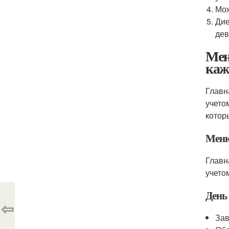
Мож
Дие
дев
Мен
каж
Главн
учето
котор
Меню
Главн
учето
День
⇦
Зав