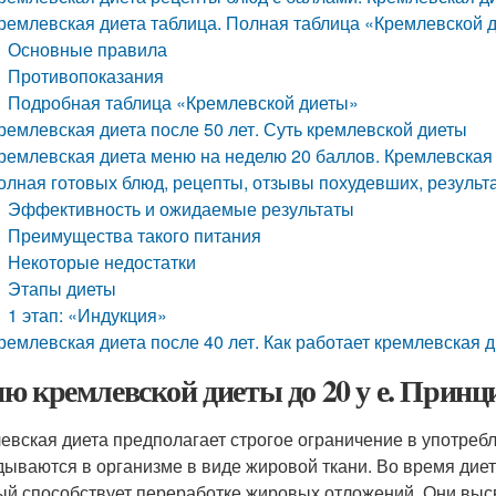
ремлевская диета таблица. Полная таблица «Кремлевской дие
Основные правила
Противопоказания
Подробная таблица «Кремлевской диеты»
ремлевская диета после 50 лет. Суть кремлевской диеты
ремлевская диета меню на неделю 20 баллов. Кремлевская 
олная готовых блюд, рецепты, отзывы похудевших, результ
Эффективность и ожидаемые результаты
Преимущества такого питания
Некоторые недостатки
Этапы диеты
1 этап: «Индукция»
ремлевская диета после 40 лет. Как работает кремлевская 
ю кремлевской диеты до 20 у е. Прин
евская диета предполагает строгое ограничение в употребл
дываются в организме в виде жировой ткани. Во время дие
ый способствует переработке жировых отложений. Они выс