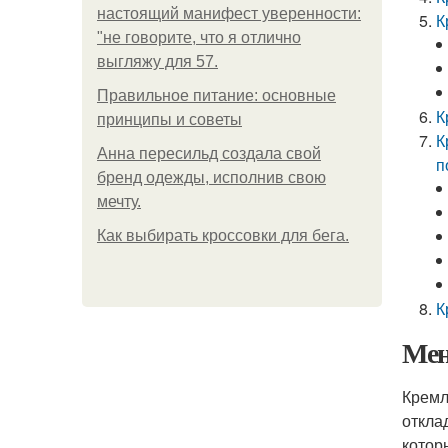
настоящий манифест уверенности:
К
"не говорите, что я отлично
выгляжу для 57.
Правильное питание: основные
К
принципы и советы
К
Анна пересильд создала свой
п
бренд одежды, исполнив свою
мечту.
Как выбирать кроссовки для бега.
К
Мен
Кремл
откла
котор