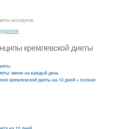
веты экспертов
худения
инципы кремлевской диеты
диеты
иеты: меню на каждый день
еню кремлевской диеты на 10 дней + полная
ета на 10 дней