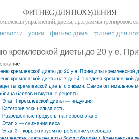
ФИТНЕС ДЛЯ ПОХУДЕНИЯ
комплексы упражнений, диеты, программы тренировок, со
новости
уроки
фитнес дома
фитнес для по
ю кремлевской диеты до 20 у е. Пр
ержание
еню кремлевской диеты до 20 у е. Принципы кремлевской 
еню кремлевской диеты на 7 дней. 1 неделя Кремлевской д
ецепты кремлевской диеты с очками. Самое оптимальное м
аблица баллов и вкусные рецепты
Этап 1 кремлевской диеты — индукция
Категорически нельзя есть
Разрешенные продукты на первом этапе
Этап 2 — снижения веса
Этап 3 – корректируем потребление углеводов
ремлевская диета рецепты блюд с баллами. Кремлевская ди