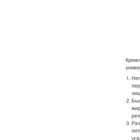
Кремл
униве
Нет
пер
лиш
Быс
жир
рез
Раз
пит
уси