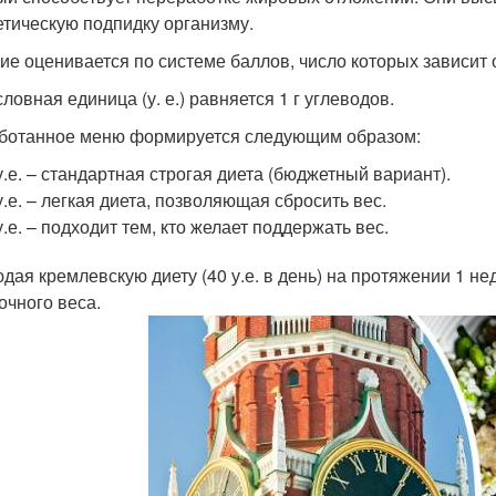
етическую подпидку организму.
ие оценивается по системе баллов, число которых зависит 
словная единица (у. е.) равняется 1 г углеводов.
ботанное меню формируется следующим образом:
у.е. – стандартная строгая диета (бюджетный вариант).
у.е. – легкая диета, позволяющая сбросить вес.
у.е. – подходит тем, кто желает поддержать вес.
дая кремлевскую диету (40 у.е. в день) на протяжении 1 нед
очного веса.