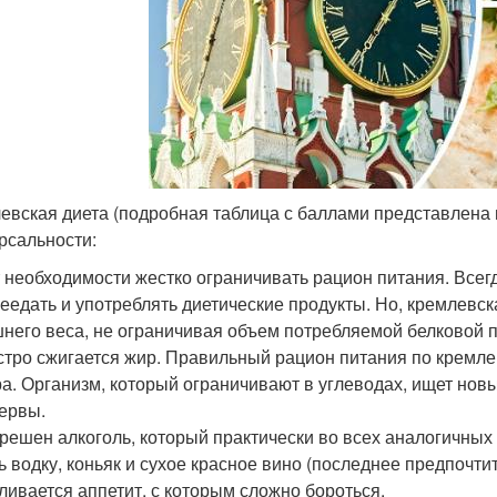
евская диета (подробная таблица с баллами представлена 
рсальности:
 необходимости жестко ограничивать рацион питания. Всегд
еедать и употреблять диетические продукты. Но, кремлевск
него веса, не ограничивая объем потребляемой белковой п
тро сжигается жир. Правильный рацион питания по кремле
а. Организм, который ограничивают в углеводах, ищет нов
ервы.
решен алкоголь, который практически во всех аналогичных
ь водку, коньяк и сухое красное вино (последнее предпочти
ливается аппетит, с которым сложно бороться.