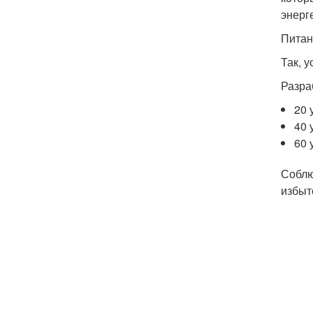
энерг
Питан
Так, у
Разра
20 
40 
60 
Соблю
избыт