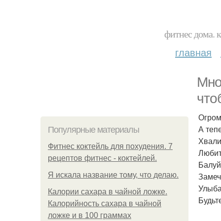
фитнес дома. 
главная
Мно
что
Огром
А теп
Популярные материалы
Хвали
Фитнес коктейль для похудения. 7
Любит
рецептов фитнес - коктейлей.
Балуй
Я искала название тому, что делаю.
Замеч
Улыба
Калории сахара в чайной ложке.
Будьт
Калорийность сахара в чайной
ложке и в 100 граммах