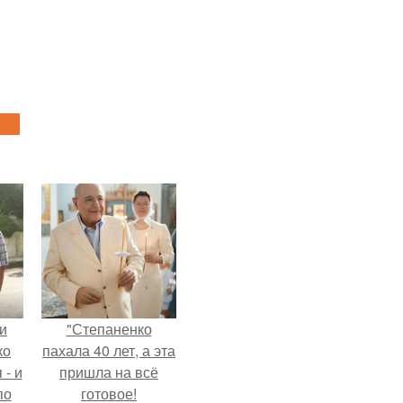
и
"Степаненко
ко
пахала 40 лет, а эта
 - и
пришла на всё
по
готовое!