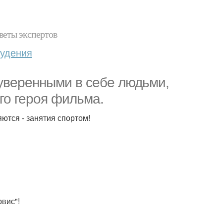
веты экспертов
худения
 уверенными в себе людьми,
го героя фильма.
ются - занятия спортом!
рвис"!