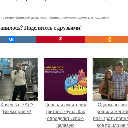
и:
занятия фитнесом дома
,
спорт фитнес
,
тренировки дома для похудения
авилось? Поделитесь с друзьями!
Хочешь в ЗАЛ?
Целевая аудитория
Одноклассник
Всем привет!
фитнес-клуба. Как
решили жесто
определить свою
разыграть парня
целевую
всё пошло не 