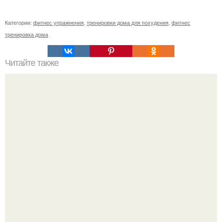
Категории:
фитнес упражнения
,
тренировки дома для похудения
,
фитнес
тренировка дома
Читайте также
Сколько раз нужно делать планку, чтобы похудеть.
Сколько раз в день делать планку —, чтобы был
результат для похудения