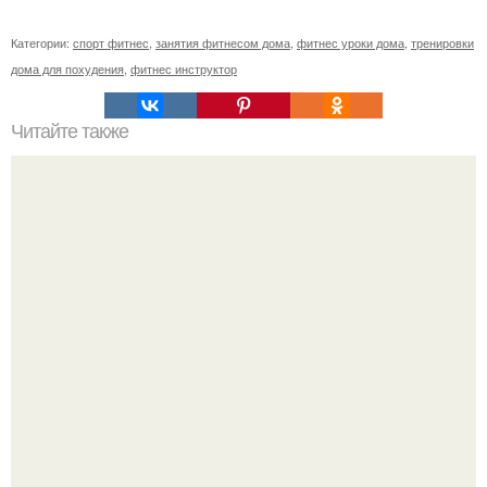
Категории:
спорт фитнес
,
занятия фитнесом дома
,
фитнес уроки дома
,
тренировки
дома для похудения
,
фитнес инструктор
Читайте также
Йога в гамаках.