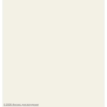
"Степаненко пахала 40 лет, а эта пришла на всё готовое!
Как накачать ягодицы и не угробить суставы.
© 2026 Фитнес для похудения