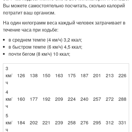
Вы можете самостоятельно посчитать, сколько калорий
потратит ваш организм.
На один килограмм веса каждый человек затрачивает в
течение часа при ходьбе:
в среднем темпе (4 км/ч) 3,2 ккал;
в быстром темпе (6 км/ч) 4,5 ккал;
почти бегом (8 км/ч) 10 ккал;
3
км/
126
138
150
163
175
187
201
213
226
ч
4
км/
160
177
192
209
224
240
257
272
288
ч
5
км/
184
202
221
239
258
276
295
312
331
ч