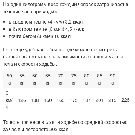
На один килограмм веса каждый человек затрачивает в
течение часа при ходьбе:
в среднем темпе (4 км/ч) 3,2 ккал;
в быстром темпе (6 км/ч) 4,5 ккал;
почти бегом (8 км/ч) 10 ккал;
Есть еще удобная табличка, где можно посмотреть
сколько вы потратите в зависимости от вашей массы
тела и скорости ходьбы.
50
55
60
65
70
75
80
85
90
кг
кг
кг
кг
кг
кг
кг
кг
кг
3
226
км/
126
138
150
163
175
187
201
213
ч
То есть при весе в 55 кг и ходьбе со средней скоростью,
за час вы потеряете 202 ккал.