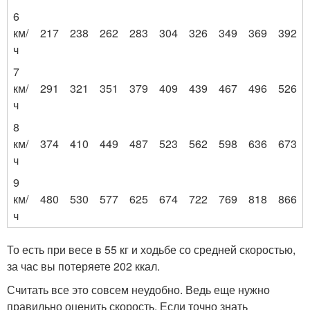
6
км/
217
238
262
283
304
326
349
369
392
ч
7
км/
291
321
351
379
409
439
467
496
526
ч
8
км/
374
410
449
487
523
562
598
636
673
ч
9
км/
480
530
577
625
674
722
769
818
866
ч
То есть при весе в 55 кг и ходьбе со средней скоростью,
за час вы потеряете 202 ккал.
Считать все это совсем неудобно. Ведь еще нужно
правильно оценить скорость. Если точно знать