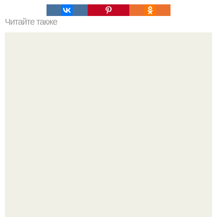
Читайте также
Куда сходить в Тюмени. 20 Лучших мест в Тюмени, куда
можно сходить с маленьким ребенком
Анна пересильд создала свой бренд одежды, исполнив