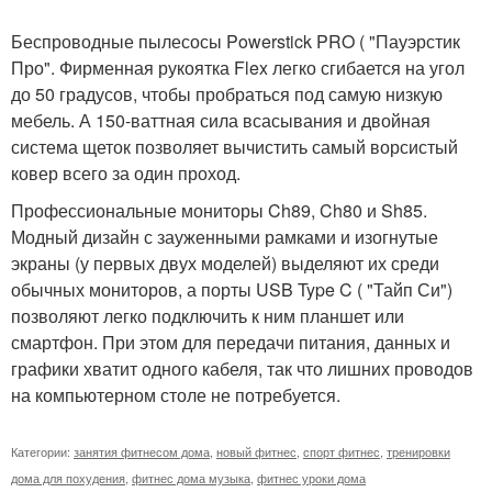
Беспроводные пылесосы Powerstick PRO ( "Пауэрстик
Про". Фирменная рукоятка Flex легко сгибается на угол
до 50 градусов, чтобы пробраться под самую низкую
мебель. А 150-ваттная сила всасывания и двойная
система щеток позволяет вычистить самый ворсистый
ковер всего за один проход.
Профессиональные мониторы Ch89, Ch80 и Sh85.
Модный дизайн с зауженными рамками и изогнутые
экраны (у первых двух моделей) выделяют их среди
обычных мониторов, а порты USB Type C ( "Тайп Си")
позволяют легко подключить к ним планшет или
смартфон. При этом для передачи питания, данных и
графики хватит одного кабеля, так что лишних проводов
на компьютерном столе не потребуется.
Категории:
занятия фитнесом дома
,
новый фитнес
,
спорт фитнес
,
тренировки
дома для похудения
,
фитнес дома музыка
,
фитнес уроки дома