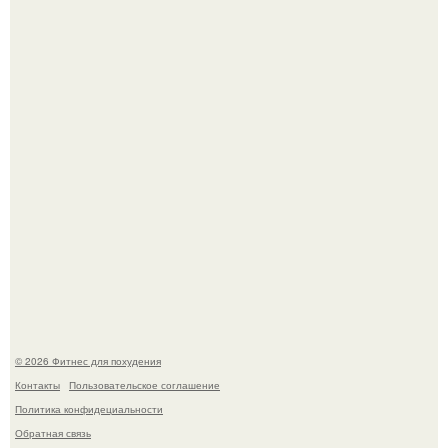
Имбирь - это не только ароматная специя, но и отличный
ингредиент для полезных напитков и блюд.
Тут даже мы не знаем, как комментировать.
© 2026 Фитнес для похудения
Контакты
Пользовательское соглашение
Политика конфидециальности
Обратная связь