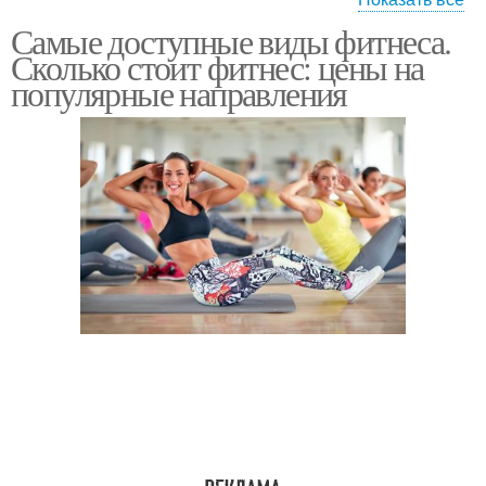
Самые доступные виды фитнеса.
Аэробные нагрузки
Водные виды
Сколько стоит фитнес: цены на
популярные направления
Аэробная зарядка
Аэробная нагрузка
Аэробная разминка
Аэробная тренировка
Аэробная способность
Аэробные способности