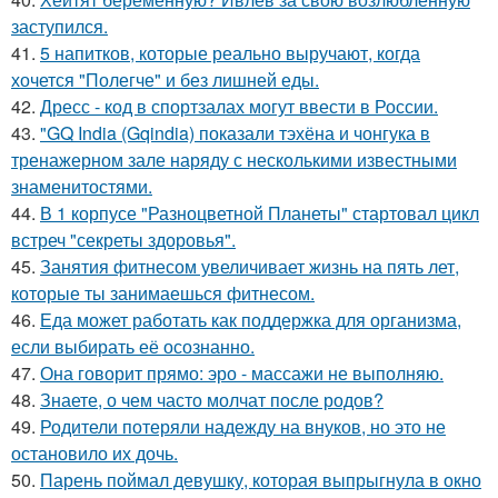
заступился.
41.
5 напитков, которые реально выручают, когда
хочется "Полегче" и без лишней еды.
42.
Дресс - код в спортзалах могут ввести в России.
43.
"GQ India (Gqindia) показали тэхёна и чонгука в
тренажерном зале наряду с несколькими известными
знаменитостями.
44.
В 1 корпусе "Разноцветной Планеты" стартовал цикл
встреч "секреты здоровья".
45.
Занятия фитнесом увеличивает жизнь на пять лет,
которые ты занимаешься фитнесом.
46.
Еда может работать как поддержка для организма,
если выбирать её осознанно.
47.
Она говорит прямо: эро - массажи не выполняю.
48.
Знаете, о чем часто молчат после родов?
49.
Родители потеряли надежду на внуков, но это не
остановило их дочь.
50.
Парень поймал девушку, которая выпрыгнула в окно