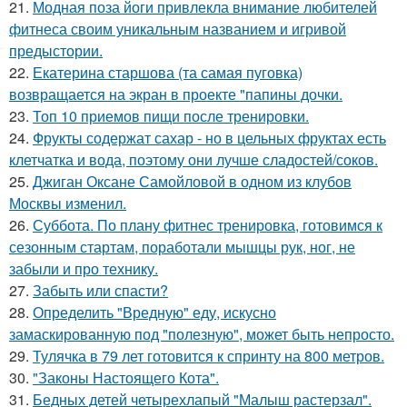
21.
Модная поза йоги привлекла внимание любителей
фитнеса своим уникальным названием и игривой
предыстории.
22.
Екатерина старшова (та самая пуговка)
возвращается на экран в проекте "папины дочки.
23.
Топ 10 приемов пищи после тренировки.
24.
Фрукты содержат сахар - но в цельных фруктах есть
клетчатка и вода, поэтому они лучше сладостей/соков.
25.
Джиган Оксане Самойловой в одном из клубов
Москвы изменил.
26.
Суббота. По плану фитнес тренировка, готовимся к
сезонным стартам, поработали мышцы рук, ног, не
забыли и про технику.
27.
Забыть или спасти?
28.
Определить "Вредную" еду, искусно
замаскированную под "полезную", может быть непросто.
29.
Тулячка в 79 лет готовится к спринту на 800 метров.
30.
"Законы Настоящего Кота".
31.
Бедных детей четырехлапый "Малыш растерзал".