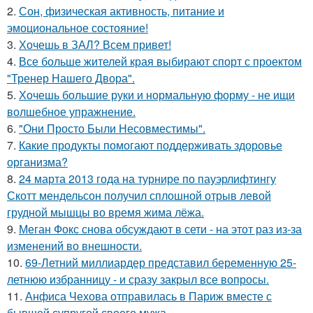
2.
Сон, физическая активность, питание и
эмоциональное состояние!
3.
Хочешь в ЗАЛ? Всем привет!
4.
Все больше жителей края выбирают спорт с проектом
"Тренер Нашего Двора".
5.
Хочешь большие руки и нормальную форму - не ищи
волшебное упражнение.
6.
"Они Просто Были Несовместимы".
7.
Какие продукты помогают поддерживать здоровье
организма?
8.
24 марта 2013 года на турнире по пауэрлифтингу
Скотт мендельсон получил сплошной отрыв левой
грудной мышцы во время жима лёжа.
9.
Меган Фокс снова обсуждают в сети - на этот раз из-за
изменений во внешности.
10.
69-Летний миллиардер представил беременную 25-
летнюю избранницу - и сразу закрыл все вопросы.
11.
Анфиса Чехова отправилась в Париж вместе с
бывшей супругой своего мужа.