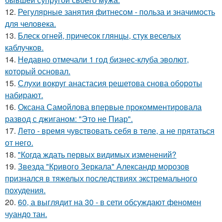
12.
Регулярные занятия фитнесом - польза и значимость
для человека.
13.
Блеск огней, причесок глянцы, стук веселых
каблучков.
14.
Недавно отмечали 1 год бизнес-клуба эволют,
который основал.
15.
Слухи вокруг анастасия решетова снова обороты
набирают.
16.
Оксана Самойлова впервые прокомментировала
развод с джиганом: "Это не Пиар".
17.
Лето - время чувствовать себя в теле, а не прятаться
от него.
18.
"Когда ждать первых видимых изменений?
19.
Звезда "Кривого Зеркала" Александр морозов
признался в тяжелых последствиях экстремального
похудения.
20.
60, а выглядит на 30 - в сети обсуждают феномен
чуандо тан.