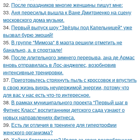
32.
После праздников многие женщины пишут мне:
33.
Аня пересильд вышла к Ване Дмитриенко на сцену
московского дома музыки.
34.
Первый выпуск шоу "Звёзды под Капельницей" уже
вызвал бурю эмоций!
35.
В группе "Мимоза" 8 марта решили отметить не
банально, а. в спортзале!
36.
После длительного зимнего перерыва, ана де Армас
вновь отправилась в Лос-анджелес, возобновив
интенсивные тренировки.
37.
Приготовьтесь стряхнуть пыль с кроссовок и впустить
в свою жизнь вихрь неудержимой энергии, потому что
для вас у нас есть что-то интересное.
38.
В рамках муниципального проекта "Первый шаг в
Фитнес Класс" воспитанники детского сада узнают о
новых направлениях фитнеса.
39.
Есть ли отличия в тренинге для гипертрофии
женского организма?
40.
Хейтят беременную? Ивлев за свою возлюбленную